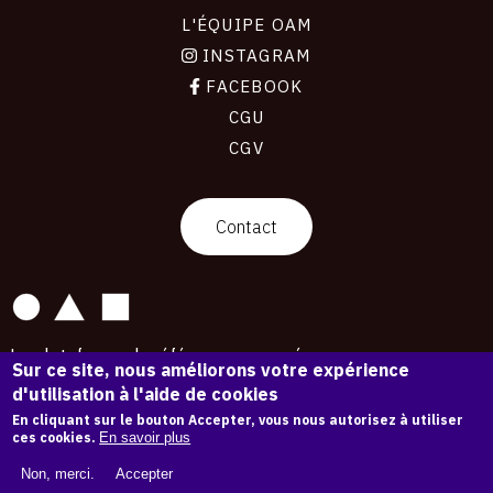
L'ÉQUIPE OAM
INSTAGRAM
FACEBOOK
CGU
CGV
contact
Contact
La plateforme de référence pour créer,
Sur ce site, nous améliorons votre expérience
conserver et promouvoir l'Histoire de l'Art.
d'utilisation à l'aide de cookies
Des catalogues raisonnés aux archives
d'expositions.
En cliquant sur le bouton Accepter, vous nous autorisez à utiliser
ces cookies.
En savoir plus
43 279 œuvres d'art — 7 588 expositions
Non, merci.
Accepter
Copyright © OAM 2026. Tous droits réservés.