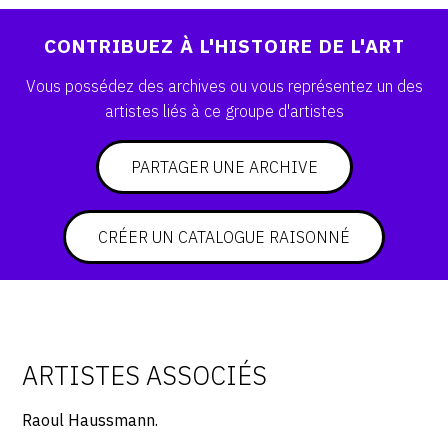
SERVICES
CONTRIBUEZ À L'HISTOIRE DE L'ART
CRÉER SON CATALOGUE RAISONNÉ
Vous possédez des archives ou vous représentez un des
artistes liés à ce groupe d'artistes
ABONNEMENTS DÉDIÉS AUX GALERISTES
CRÉER SON SITE ARTISTE
PARTAGER UNE ARCHIVE
CRÉER SON CATALOGUE D'EXPO
PUBLIER SES EXPOSITIONS
CRÉER UN CATALOGUE RAISONNÉ
DEVENIR CONTRIBUTEUR
À PROPOS
ARTISTES ASSOCIÉS
L'ÉQUIPE OAM
Raoul Haussmann.
À PROPOS D'OAM