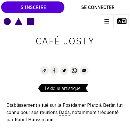
S'INSCRIRE
SE CONNECTER
LE MAGAZINE
Main
CAFÉ JOSTY
navigation
CATALOGUES RAISONNÉS
LES EXPOSITIONS
LES VERNISSAGES
ARCHIVES DES EXPOSITIONS
Lexique artistique
ACTUALITÉS DU MONDE DE L'ART
LIBRAIRIE : LIVRES & CATALOGUES
Etablissement situé sur la Postdamer Platz à Berlin fut
connu pour ses réunions
Dada
, notamment fréquenté
LEXIQUE ARTISTIQUE
par Raoul Haussmann.