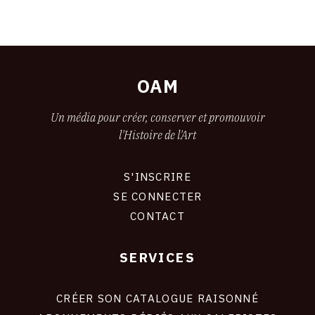
CONTACT
CGU
CGV
OAM
Un média pour créer, conserver et promouvoir
SUIVEZ-NOUS
l'Histoire de l'Art
INSTAGRAM
S'INSCRIRE
CONNEXION
FACEBOOK
SE CONNECTER
CONTACT
TWITTER
PINTEREST
SERVICES
Footer
liens
site
CRÉER SON CATALOGUE RAISONNÉ