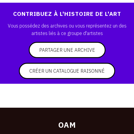
SERVICES
CONTRIBUEZ À L'HISTOIRE DE L'ART
CRÉER SON CATALOGUE RAISONNÉ
Vous possédez des archives ou vous représentez un des
artistes liés à ce groupe d'artistes
ABONNEMENTS DÉDIÉS AUX GALERISTES
CRÉER SON SITE ARTISTE
PARTAGER UNE ARCHIVE
CRÉER SON CATALOGUE D'EXPO
PUBLIER SES EXPOSITIONS
CRÉER UN CATALOGUE RAISONNÉ
DEVENIR CONTRIBUTEUR
À PROPOS
L'ÉQUIPE OAM
OAM
À PROPOS D'OAM