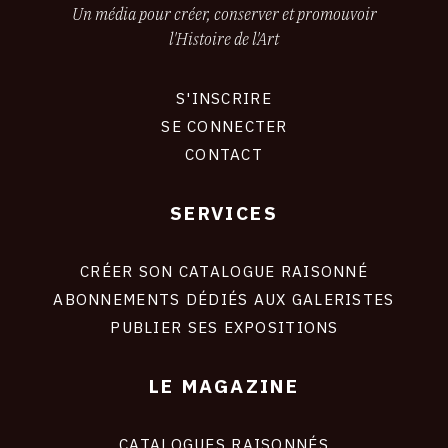
Un média pour créer, conserver et promouvoir
CONTACT
l'Histoire de l'Art
CGU
S'INSCRIRE
CGV
CONNEXION
SE CONNECTER
CONTACT
SUIVEZ-NOUS
SERVICES
Footer
INSTAGRAM
liens
site
CRÉER SON CATALOGUE RAISONNÉ
FACEBOOK
ABONNEMENTS DÉDIÉS AUX GALERISTES
TWITTER
PUBLIER SES EXPOSITIONS
PINTEREST
LE MAGAZINE
CATALOGUES RAISONNÉS