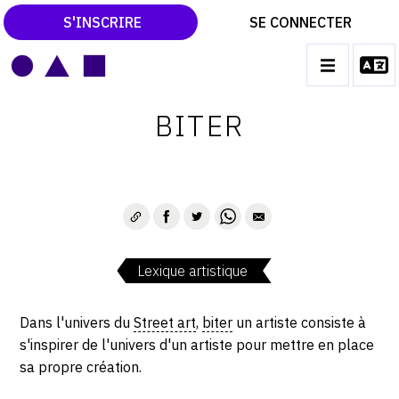
S'INSCRIRE
SE CONNECTER
LE MAGAZINE
Main
BITER
navigation
CATALOGUES RAISONNÉS
LES EXPOSITIONS
LES VERNISSAGES
ARCHIVES DES EXPOSITIONS
Lexique artistique
ACTUALITÉS DU MONDE DE L'ART
LIBRAIRIE : LIVRES & CATALOGUES
Dans l'univers du
Street art
,
biter
un artiste consiste à
s'inspirer de l'univers d'un artiste pour mettre en place
LEXIQUE ARTISTIQUE
sa propre création.