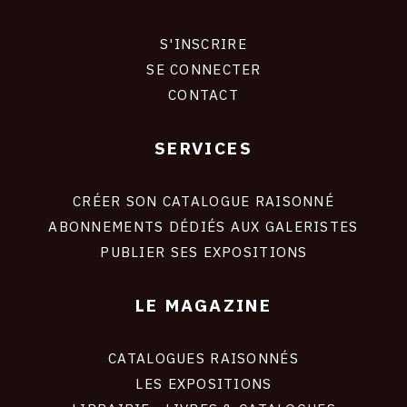
CONTACT
S'INSCRIRE
CONNEXION
CGU
SE CONNECTER
CONTACT
CGV
SERVICES
Footer
SUIVEZ-NOUS
liens
site
CRÉER SON CATALOGUE RAISONNÉ
INSTAGRAM
ABONNEMENTS DÉDIÉS AUX GALERISTES
PUBLIER SES EXPOSITIONS
FACEBOOK
TWITTER
LE MAGAZINE
PINTEREST
CATALOGUES RAISONNÉS
LES EXPOSITIONS