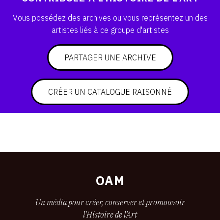
SERVICES
Vous possédez des archives ou vous représentez un des
artistes liés à ce groupe d'artistes
CRÉER SON CATALOGUE RAISONNÉ
ABONNEMENTS DÉDIÉS AUX GALERISTES
PARTAGER UNE ARCHIVE
CRÉER SON SITE ARTISTE
CRÉER UN CATALOGUE RAISONNÉ
CRÉER SON CATALOGUE D'EXPO
PUBLIER SES EXPOSITIONS
DEVENIR CONTRIBUTEUR
À PROPOS
OAM
L'ÉQUIPE OAM
Un média pour créer, conserver et promouvoir
l'Histoire de l'Art
À PROPOS D'OAM