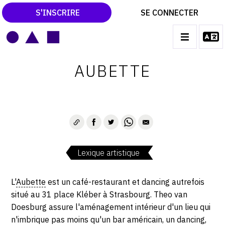
S'INSCRIRE
SE CONNECTER
LE MAGAZINE
Main
AUBETTE
navigation
CATALOGUES RAISONNÉS
LES EXPOSITIONS
LES VERNISSAGES
ARCHIVES DES EXPOSITIONS
Lexique artistique
ACTUALITÉS DU MONDE DE L'ART
LIBRAIRIE : LIVRES & CATALOGUES
L'
Aubette
est un café-restaurant et dancing autrefois
situé au 31 place Kléber à Strasbourg. Theo van
LEXIQUE ARTISTIQUE
Doesburg assure l'aménagement intérieur d'un lieu qui
n'imbrique pas moins qu'un bar américain, un dancing,