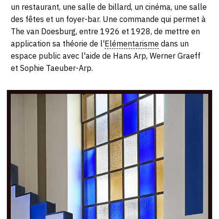
SERVICES
un restaurant, une salle de billard, un cinéma, une salle
des fêtes et un foyer-bar. Une commande qui permet à
The van Doesburg, entre 1926 et 1928, de mettre en
CRÉER SON CATALOGUE RAISONNÉ
application sa théorie de l'
Elémentarisme
dans un
ABONNEMENTS DÉDIÉS AUX GALERISTES
espace public avec l'aide de Hans Arp, Werner Graeff
et Sophie Taeuber-Arp.
CRÉER SON SITE ARTISTE
CRÉER SON CATALOGUE D'EXPO
PUBLIER SES EXPOSITIONS
DEVENIR CONTRIBUTEUR
À PROPOS
L'ÉQUIPE OAM
À PROPOS D'OAM