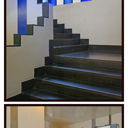
CONTACT
CGU
CGV
SUIVEZ-NOUS
INSTAGRAM
FACEBOOK
TWITTER
PINTEREST