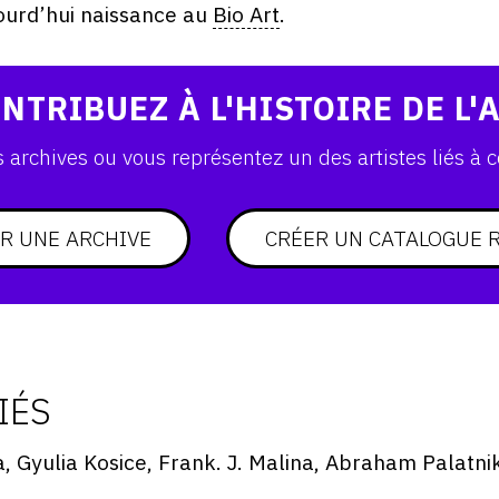
ourd’hui naissance au
Bio Art
.
NTRIBUEZ À L'HISTOIRE DE L'
archives ou vous représentez un des artistes liés à c
R UNE ARCHIVE
CRÉER UN CATALOGUE 
IÉS
, Gyulia Kosice, Frank. J. Malina, Abraham Palatnik