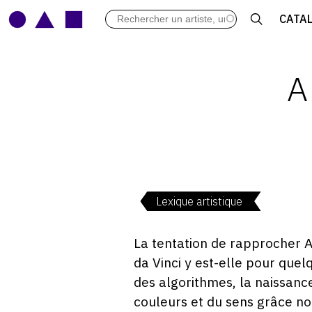
LES VERNISSAGES
CATA
ARCHIVES DES EXPOSITIONS
ACTUALITÉS DU MONDE DE L'A
LIBRAIRIE : LIVRES & CATALOGU
A
LEXIQUE ARTISTIQUE
Lexique artistique
La tentation de rapprocher A
da Vinci y est-elle pour que
des algorithmes, la naissanc
couleurs et du sens grâce n