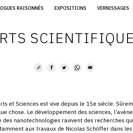
CRÉER SON SITE ARTISTE
LOGUES RAISONNÉS
EXPOSITIONS
VERNISSAGES
CRÉER SON CATALOGUE D'EXPO
RT
PUBLIER SES EXPOSITIONS
ES
DEVENIR CONTRIBUTEUR
RTS SCIENTIFIQU
rts et Sciences est vive depuis le 15e siècle. Sûre
lque chose. Le développement des sciences, l’avéne
e des nanotechnologies ravivent des recherches qui
otamment aux travaux de Nicolas Schöffer dans les