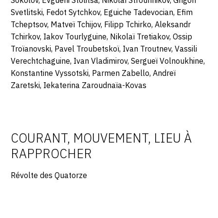
Sokolov, Evgueni Stolitsa, Nikolaï Strounnikov, Grigori
Svetlitski, Fedot Sytchkov, Eguiche Tadevocian, Efim
Tcheptsov, Matveï Tchijov, Filipp Tchirko, Aleksandr
Tchirkov, Iakov Tourlyguine, Nikolaï Tretiakov, Ossip
Troïanovski, Pavel Troubetskoï, Ivan Troutnev, Vassili
Verechtchaguine, Ivan Vladimirov, Sergueï Volnoukhine,
Konstantine Vyssotski, Parmen Zabello, Andreï
Zaretski, Iekaterina Zaroudnaïa-Kovas
COURANT, MOUVEMENT, LIEU À
RAPPROCHER
Révolte des Quatorze