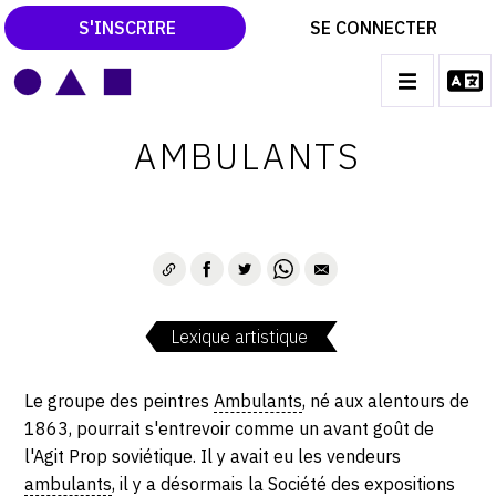
S'INSCRIRE
SE CONNECTER
LE MAGAZINE
Main
AMBULANTS
navigation
CATALOGUES RAISONNÉS
LES EXPOSITIONS
LES VERNISSAGES
ARCHIVES DES EXPOSITIONS
Lexique artistique
ACTUALITÉS DU MONDE DE L'ART
LIBRAIRIE : LIVRES & CATALOGUES
Le groupe des peintres
Ambulants
, né aux alentours de
1863, pourrait s'entrevoir comme un avant goût de
LEXIQUE ARTISTIQUE
l'Agit Prop soviétique. Il y avait eu les vendeurs
ambulants
, il y a désormais la Société des expositions