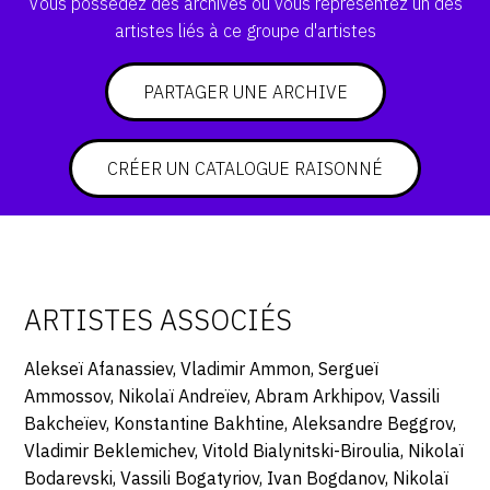
Vous possédez des archives ou vous représentez un des
artistes liés à ce groupe d'artistes
PARTAGER UNE ARCHIVE
CRÉER UN CATALOGUE RAISONNÉ
ARTISTES ASSOCIÉS
Alekseï Afanassiev, Vladimir Ammon, Sergueï
Ammossov, Nikolaï Andreïev, Abram Arkhipov, Vassili
Bakcheïev, Konstantine Bakhtine, Aleksandre Beggrov,
Vladimir Beklemichev, Vitold Bialynitski-Biroulia, Nikolaï
Bodarevski, Vassili Bogatyriov, Ivan Bogdanov, Nikolaï