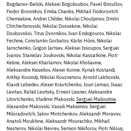
Bogdanov-Belski, Alekseï Bogolioubov, Pavel Brioullov,
Fiodor Bronnikov, Emilia Chanks, Mikhaïl Fiodorovitch
Chemiakine, Andreï Childer, Nikolaï Choulpinov, Dmitri
Chtcherbinovski, Nikolaï Dossekine, Nikolaï
Doubovskoï, Titus Dvornikov, Ivan Endogourov, Nikolaï
Fechine, Constantin Gorbatov, Kārlis Hūns, Nikolaï
Iarochenko, Grigori Iartsev, Alekseï Issoupov, Sergueï
Ivanov, Stanislav Joukovski, Nikolaï Kassatkine, Piotr
Keline, Alekseï Kharlamov, Nikolaï Kholiavine,
Aleksandre Kisseliov, Alexeï Korine, Kyriak Kostandi,
Arkhip Kouïndji, Nikolaï Kouznetsov, Arnold Lakhovski,
Klavdi Lebedev, Alexeï Kravtchenko, Iouri Leman, Isaac
Levitan, Rafail Levitsky, Ernest Lissner, Aleksandre
Litovtchenko, Vladimir Makovski,
Sergueï Malioutine
,
Alexandre Makovski, Vassili Maksimov, Sergueï
Miloradovitch, Iakov Mintchenkov, Aleksandr Moravov,
Anatoli Moukhine, Aleksandr Mourachko, Mikhaïl
Nesterov, Nikolaï Nevrev, Semion Nikiforov, Piotr Nilous,