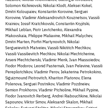
Solomon Kichiniovski, Nikolaï Klodt, Alekseï Kokel,
Dmitri Koloupaïev, Konstantin Korovine, Sergueï
Korovine, Vladimir Aleksandrovitch Kouznetsov, Vassili
Kraïniov, Iossif Kratchkovski, Constantin Kryjitski,
Mikhaïl Leblan, Piotr Levtchenko, Alexandra
Makovskaïa, Philippe Maliavine, Mikhaïl Malychev,
Dmitri Marten, Porfiri Martynovitch, Nikolaï
Sergueïevitch Matveïev, Vassili Nikititch Mechkov,
Vassili Vassilievitch Mechkov, Nikolaï Mechtcherine,
Arseni Mechtcherski, Vladimir Menk, Ivan Miassoïedov,
Fiodor Modorov, Leonid Pasternak, Ivan Pelevine, Vassili
Perepliotchikov, Vladimir Perov, Iekaterina Petrokokino,
Siguizmound Piotrovitch, Khariton Platonov, Elena
Polenova, Sergueï Postnikov, Vladimir Pozdneïev,
Semion Prokhorov, Vladimir Ptchioline, Mikhaïl Pypine,
Fiodor Ivanovitch Rerberg, Andreï Riabouchkine, Nikolaï
Sapounov, Viktor Simov, Aleksandr Skalon, Mikhaïl