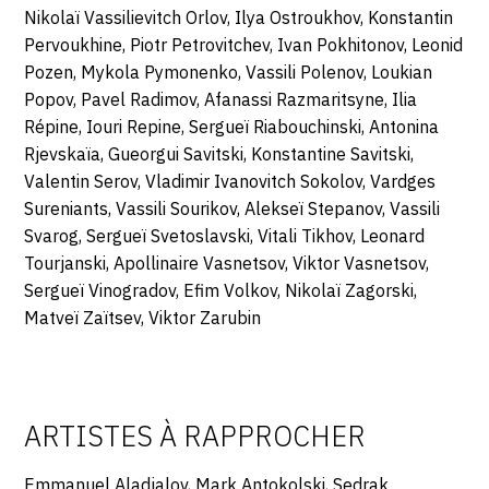
Nikolaï Vassilievitch Orlov, Ilya Ostroukhov, Konstantin
Pervoukhine, Piotr Petrovitchev, Ivan Pokhitonov, Leonid
Pozen, Mykola Pymonenko, Vassili Polenov, Loukian
Popov, Pavel Radimov, Afanassi Razmaritsyne, Ilia
Répine, Iouri Repine, Sergueï Riabouchinski, Antonina
Rjevskaïa, Gueorgui Savitski, Konstantine Savitski,
Valentin Serov, Vladimir Ivanovitch Sokolov, Vardges
Sureniants, Vassili Sourikov, Alekseï Stepanov, Vassili
Svarog, Sergueï Svetoslavski, Vitali Tikhov, Leonard
Tourjanski, Apollinaire Vasnetsov, Viktor Vasnetsov,
Sergueï Vinogradov, Efim Volkov, Nikolaï Zagorski,
Matveï Zaïtsev, Viktor Zarubin
ARTISTES À RAPPROCHER
Emmanuel Aladjalov, Mark Antokolski, Sedrak