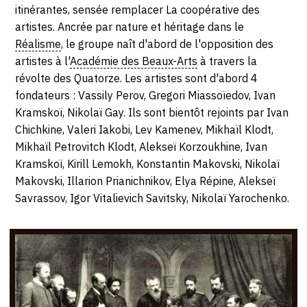
SERVICES
itinérantes, sensée remplacer La coopérative des
artistes. Ancrée par nature et héritage dans le
Réalisme
, le groupe naît d'abord de l'opposition des
CRÉER SON CATALOGUE RAISONNÉ
artistes à l'
Académie des Beaux-Arts
à travers la
ABONNEMENTS DÉDIÉS AUX GALERISTES
révolte des Quatorze. Les artistes sont d'abord 4
fondateurs : Vassily Perov, Gregori Miassoïedov, Ivan
CRÉER SON SITE ARTISTE
Kramskoï, Nikolaï Gay. Ils sont bientôt rejoints par Ivan
Chichkine, Valeri Iakobi, Lev Kamenev, Mikhaïl Klodt,
CRÉER SON CATALOGUE D'EXPO
Mikhaïl Petrovitch Klodt, Alekseï Korzoukhine, Ivan
PUBLIER SES EXPOSITIONS
Kramskoï, Kirill Lemokh, Konstantin Makovski, Nikolaï
Makovski, Illarion Prianichnikov, Elya Répine, Alekseï
DEVENIR CONTRIBUTEUR
Savrassov, Igor Vitalievich Savitsky, Nikolaï Yarochenko.
À PROPOS
L'ÉQUIPE OAM
À PROPOS D'OAM