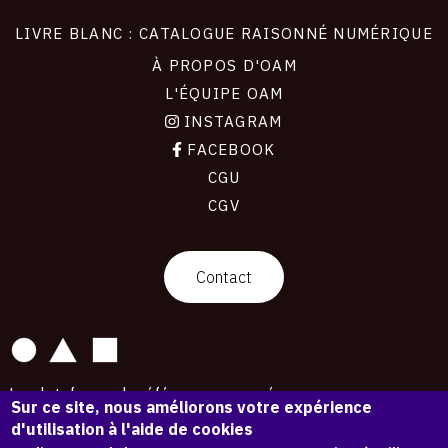
LIVRE BLANC : CATALOGUE RAISONNÉ NUMÉRIQUE
À PROPOS D'OAM
L'ÉQUIPE OAM
INSTAGRAM
FACEBOOK
CGU
CGV
contact
Contact
La plateforme de référence pour créer,
Sur ce site, nous améliorons votre expérience
conserver et promouvoir l'Histoire de l'Art.
d'utilisation à l'aide de cookies
Des catalogues raisonnés aux archives