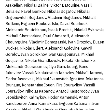
Arakelian, Nikolaï Bajine, Viktor Batourine, Vassili
Beliaïev, Pavel Benkov, Nikolaï Bogatov, Nikolaï
Grigorievitch Bogdanov, Vladimir Bogdanov, Mikhaïl
Botkine, Evgueni Boukovetski, David Bourliouk,
Aleksandr Boutchkouri, Isaak Brodski, Nikolaï Bykovski,
Mikhaïl Chestiorkine, Paul Chmaroff, Aleksandr
Chouryguine, Vladimir Domogatski, Ivan Drozdov, Eugen
Dücker, Nikolaï Ellert, Aleksandr Golovine, Gavriil
Gorelov, Ivan Gorokhov, Ivan Gougounava, Mikhaïl
Goujavine, Nikolaï Grandkovski, Nikolaï Gritchenko,
Aleksandr Guerassimov, Ilya Guinzbourg, Boris
Iakovlev, Vassili Nikolaïevitch Iakovlev, Mikhaïl Iarovoï,
Fiodor Iasnovski, Mikhaïl Ivanovitch Ignatiev, Iekaterina
Ioungue, Konstantine Iouon, Firs Jouravliov, Vassili
Jouravliov, Nikolaï Kabanov, Anatoli Kaïgorodov, Ivan
Leonidovitch Kalmykov, Fiodor Kamenski, Anton
Kandaourov, Anna Karinskaïa, Evgueni Katsman, Ivan
Kazakov, Nikolaï Khokhriakov, Gueorgui Khrouslov,