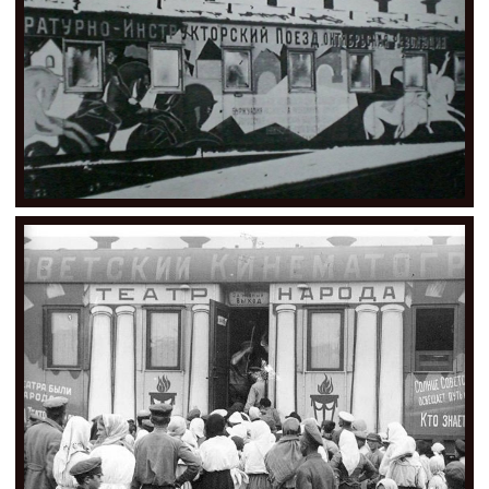
CONTACT
CGU
CGV
SUIVEZ-NOUS
INSTAGRAM
FACEBOOK
TWITTER
PINTEREST