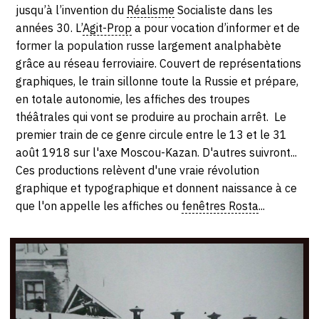
SERVICES
jusqu’à l’invention du
Réalisme
Socialiste dans les
années 30. L’
Agit-Prop
a pour vocation d’informer et de
former la population russe largement analphabète
CRÉER SON CATALOGUE RAISONNÉ
grâce au réseau ferroviaire. Couvert de représentations
ABONNEMENTS DÉDIÉS AUX GALERISTES
graphiques, le train sillonne toute la Russie et prépare,
en totale autonomie, les affiches des troupes
CRÉER SON SITE ARTISTE
théâtrales qui vont se produire au prochain arrêt. Le
premier train de ce genre circule entre le 13 et le 31
CRÉER SON CATALOGUE D'EXPO
août 1918 sur l'axe Moscou-Kazan. D'autres suivront...
PUBLIER SES EXPOSITIONS
Ces productions relèvent d'une vraie révolution
graphique et typographique et donnent naissance à ce
DEVENIR CONTRIBUTEUR
que l'on appelle les affiches ou
fenêtres Rosta
...
À PROPOS
L'ÉQUIPE OAM
À PROPOS D'OAM