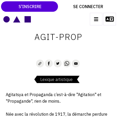
S'INSCRIRE
SE CONNECTER
LE MAGAZINE
Main
AGIT-PROP
navigation
CATALOGUES RAISONNÉS
LES EXPOSITIONS
LES VERNISSAGES
ARCHIVES DES EXPOSITIONS
Lexique artistique
ACTUALITÉS DU MONDE DE L'ART
LIBRAIRIE : LIVRES & CATALOGUES
Agitatsya et Propaganda c’est-à-dire "Agitation" et
"Propagande", rien de moins..
LEXIQUE ARTISTIQUE
Née avec la révolution de 1917, la démarche perdure