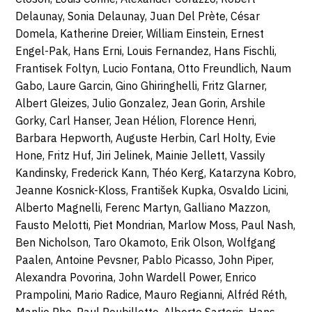
Delaunay, Sonia Delaunay, Juan Del Prète, César
Domela, Katherine Dreier, William Einstein, Ernest
Engel-Pak, Hans Erni, Louis Fernandez, Hans Fischli,
Frantisek Foltyn, Lucio Fontana, Otto Freundlich, Naum
Gabo, Laure Garcin, Gino Ghiringhelli, Fritz Glarner,
Albert Gleizes, Julio Gonzalez, Jean Gorin, Arshile
Gorky, Carl Hanser, Jean Hélion, Florence Henri,
Barbara Hepworth, Auguste Herbin, Carl Holty, Evie
Hone, Fritz Huf, Jiri Jelinek, Mainie Jellett, Vassily
Kandinsky, Frederick Kann, Théo Kerg, Katarzyna Kobro,
Jeanne Kosnick-Kloss, František Kupka, Osvaldo Licini,
Alberto Magnelli, Ferenc Martyn, Galliano Mazzon,
Fausto Melotti, Piet Mondrian, Marlow Moss, Paul Nash,
Ben Nicholson, Taro Okamoto, Erik Olson, Wolfgang
Paalen, Antoine Pevsner, Pablo Picasso, John Piper,
Alexandra Povorina, John Wardell Power, Enrico
Prampolini, Mario Radice, Mauro Regianni, Alfréd Réth,