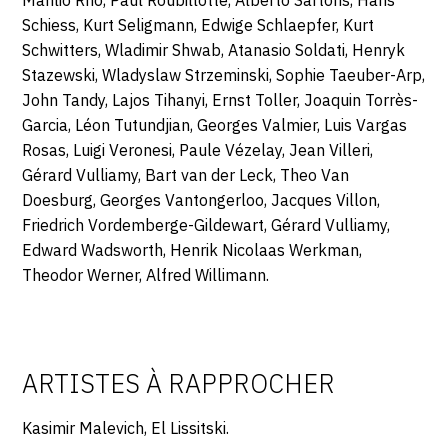
Manlio Rho, Paul Roubillotte, Alberto Sartoris, Hans
Schiess, Kurt Seligmann, Edwige Schlaepfer, Kurt
Schwitters, Wladimir Shwab, Atanasio Soldati, Henryk
Stazewski, Wladyslaw Strzeminski,
Sophie Taeuber-Arp,
John Tandy, Lajos Tihanyi, Ernst Toller, Joaquin Torrès-
Garcia, Léon Tutundjian, Georges Valmier, Luis Vargas
Rosas, Luigi Veronesi, Paule Vézelay, Jean Villeri,
Gérard Vulliamy, Bart van der Leck, Theo Van
Doesburg, Georges Vantongerloo, Jacques Villon,
Friedrich Vordemberge-Gildewart, Gérard Vulliamy,
Edward Wadsworth, Henrik Nicolaas Werkman,
Theodor Werner, Alfred Willimann.
ARTISTES À RAPPROCHER
Kasimir Malevich, El Lissitski.