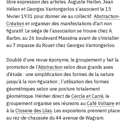
libre expression des artistes. Auguste Herbin, Jean
SERVICES
Hélion et Georges Vantongerloo s’associent le 15
février 1931 pour donner vie au collectif
Abstraction-
CRÉER SON CATALOGUE RAISONNÉ
Création
et organiser des manifestations d'art non
figuratif. Le siège de l'association se trouve chez A.
ABONNEMENTS DÉDIÉS AUX GALERISTES
Barbin, au 26 boulevard Masséna avant de s'installer
CRÉER SON SITE ARTISTE
au 7 impasse du Rouet chez Georges Vantongerloo.
CRÉER SON CATALOGUE D'EXPO
Doublé d’une revue éponyme, le groupement y fait la
PUBLIER SES EXPOSITIONS
promotion de l’
Abstraction
selon deux grands axes
d’étude : une simplification des formes de la nature
DEVENIR CONTRIBUTEUR
jusqu’à la non-figuration ; l’utilisation des formes
géométriques selon une posture totalement
géométrique. Héritier direct de
Cercle et Carré
, le
À PROPOS
groupement organise ses réunions au
Café Voltaire
et
à la
Closerie des Lilas
. Les expositions prennent place
L'ÉQUIPE OAM
au rez-de-chaussée du 44 avenue de Wagram.
À PROPOS D'OAM