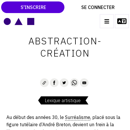
S'INSCRIRE
SE CONNECTER
LE MAGAZINE
Main
ABSTRACTION-
navigation
CATALOGUES RAISONNÉS
CRÉATION
LES EXPOSITIONS
LES VERNISSAGES
ARCHIVES DES EXPOSITIONS
ACTUALITÉS DU MONDE DE L'ART
Lexique artistique
LIBRAIRIE : LIVRES & CATALOGUES
LEXIQUE ARTISTIQUE
Au début des années 30, le
Surréalisme
, placé sous la
figure tutélaire d’André Breton, devient un frein à la