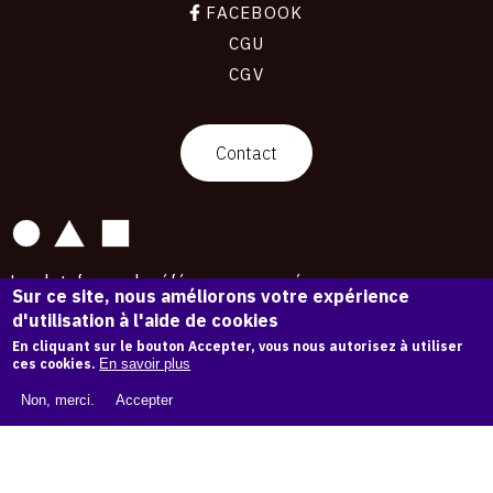
FACEBOOK
CGU
CGV
contact
Contact
La plateforme de référence pour créer,
Sur ce site, nous améliorons votre expérience
conserver et promouvoir l'Histoire de l'Art.
d'utilisation à l'aide de cookies
Des catalogues raisonnés aux archives
d'expositions.
En cliquant sur le bouton Accepter, vous nous autorisez à utiliser
ces cookies.
En savoir plus
43 254 œuvres d'art — 7 587 expositions
Non, merci.
Accepter
Copyright © OAM 2026. Tous droits réservés.