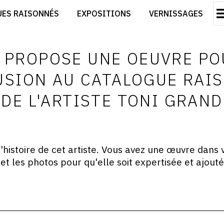
CRÉER SON SITE ARTISTE
UES RAISONNÉS
EXPOSITIONS
VERNISSAGES
CRÉER SON CATALOGUE D'EXPO
RT
PUBLIER SES EXPOSITIONS
ES
DEVENIR CONTRIBUTEUR
E PROPOSE UNE OEUVRE PO
USION AU CATALOGUE RAI
DE L'ARTISTE TONI GRAND
histoire de cet artiste. Vous avez une œuvre dans v
et les photos pour qu'elle soit expertisée et ajout