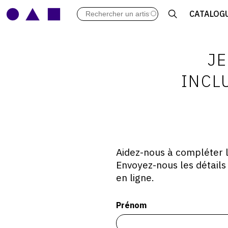
LES VERNISSAGES
CATALOG
ARCHIVES DES EXPOSITIONS
ACTUALITÉS DU MONDE DE L'A
LIBRAIRIE : LIVRES & CATALOGU
J
LEXIQUE ARTISTIQUE
INCL
Aidez-nous à compléter l'
Envoyez-nous les détails 
en ligne.
Prénom