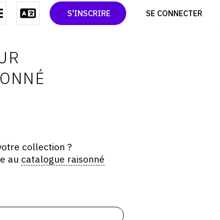
CONTACT
TWITTER
S'INSCRIRE
SE CONNECTER
CGU
PINTEREST
CGV
UR
SONNÉ
otre collection ?
ée au
catalogue raisonné