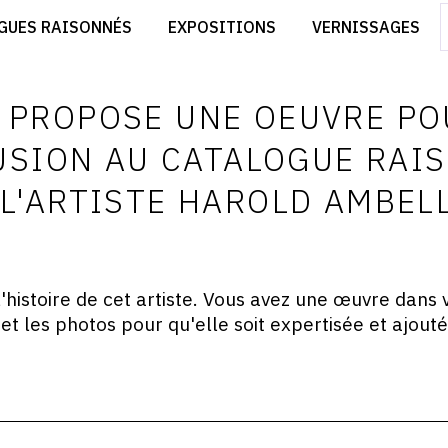
CRÉER SON SITE ARTISTE
GUES RAISONNÉS
EXPOSITIONS
VERNISSAGES
CRÉER SON CATALOGUE D'EXPO
RT
PUBLIER SES EXPOSITIONS
ES
DEVENIR CONTRIBUTEUR
E PROPOSE UNE OEUVRE PO
USION AU CATALOGUE RAI
 L'ARTISTE HAROLD AMBEL
histoire de cet artiste. Vous avez une œuvre dans v
et les photos pour qu'elle soit expertisée et ajout