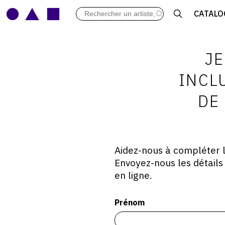
LES VERNISSAGES
CATALO
ARCHIVES DES EXPOSITIONS
ACTUALITÉS DU MONDE DE L'A
LIBRAIRIE : LIVRES & CATALOGU
J
LEXIQUE ARTISTIQUE
INCL
DE
Aidez-nous à compléter l'
Envoyez-nous les détails 
en ligne.
Prénom