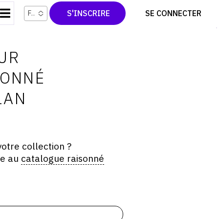
CONTACT
TWITTER
S'INSCRIRE
SE CONNECTER
Français
CGU
PINTEREST
CGV
UR
SONNÉ
LAN
otre collection ?
ée au
catalogue raisonné