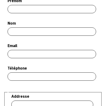
Prénom
SERVICES
CRÉER SON CATALOGUE RAISONNÉ
Nom
ABONNEMENTS DÉDIÉS AUX GALERISTES
CRÉER SON SITE ARTISTE
CRÉER SON CATALOGUE D'EXPO
Email
PUBLIER SES EXPOSITIONS
DEVENIR CONTRIBUTEUR
Téléphone
À PROPOS
L'ÉQUIPE OAM
Adresse
Addresse
À PROPOS D'OAM