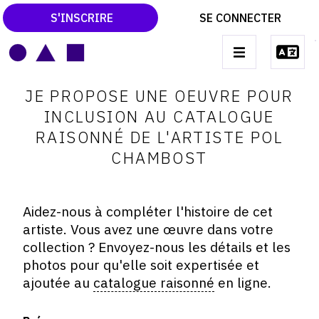
S'INSCRIRE
SE CONNECTER
LE MAGAZINE
Main
JE PROPOSE UNE OEUVRE POUR
navigation
CATALOGUES RAISONNÉS
INCLUSION AU CATALOGUE
RAISONNÉ DE L'ARTISTE POL
LES EXPOSITIONS
CHAMBOST
LES VERNISSAGES
ARCHIVES DES EXPOSITIONS
Aidez-nous à compléter l'histoire de cet
ACTUALITÉS DU MONDE DE L'ART
artiste. Vous avez une œuvre dans votre
collection ? Envoyez-nous les détails et les
LIBRAIRIE : LIVRES & CATALOGUES
photos pour qu'elle soit expertisée et
LEXIQUE ARTISTIQUE
ajoutée au
catalogue raisonné
en ligne.