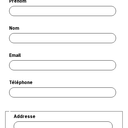
Prénom
SERVICES
CRÉER SON CATALOGUE RAISONNÉ
Nom
ABONNEMENTS DÉDIÉS AUX GALERISTES
CRÉER SON SITE ARTISTE
CRÉER SON CATALOGUE D'EXPO
Email
PUBLIER SES EXPOSITIONS
DEVENIR CONTRIBUTEUR
Téléphone
À PROPOS
L'ÉQUIPE OAM
Adresse
Addresse
À PROPOS D'OAM