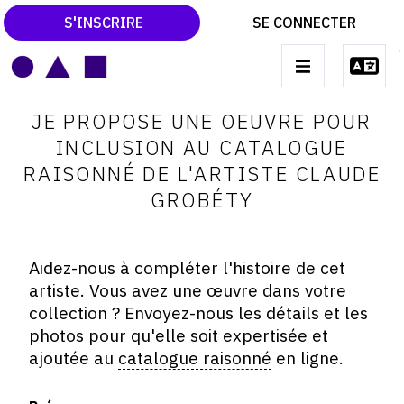
S'INSCRIRE
SE CONNECTER
LE MAGAZINE
Main
JE PROPOSE UNE OEUVRE POUR
navigation
CATALOGUES RAISONNÉS
INCLUSION AU CATALOGUE
RAISONNÉ DE L'ARTISTE CLAUDE
LES EXPOSITIONS
GROBÉTY
LES VERNISSAGES
ARCHIVES DES EXPOSITIONS
Aidez-nous à compléter l'histoire de cet
ACTUALITÉS DU MONDE DE L'ART
artiste. Vous avez une œuvre dans votre
collection ? Envoyez-nous les détails et les
LIBRAIRIE : LIVRES & CATALOGUES
photos pour qu'elle soit expertisée et
LEXIQUE ARTISTIQUE
ajoutée au
catalogue raisonné
en ligne.