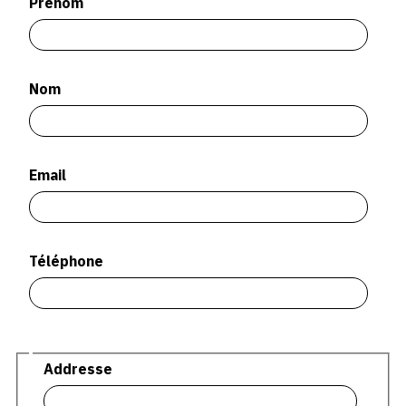
Prénom
SERVICES
CRÉER SON CATALOGUE RAISONNÉ
Nom
ABONNEMENTS DÉDIÉS AUX GALERISTES
CRÉER SON SITE ARTISTE
CRÉER SON CATALOGUE D'EXPO
Email
PUBLIER SES EXPOSITIONS
DEVENIR CONTRIBUTEUR
Téléphone
À PROPOS
L'ÉQUIPE OAM
Adresse
Addresse
À PROPOS D'OAM