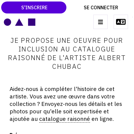
S'INSCRIRE
SE CONNECTER
LE MAGAZINE
Main
JE PROPOSE UNE OEUVRE POUR
navigation
CATALOGUES RAISONNÉS
INCLUSION AU CATALOGUE
RAISONNÉ DE L'ARTISTE ALBERT
LES EXPOSITIONS
CHUBAC
LES VERNISSAGES
ARCHIVES DES EXPOSITIONS
Aidez-nous à compléter l'histoire de cet
ACTUALITÉS DU MONDE DE L'ART
artiste. Vous avez une œuvre dans votre
collection ? Envoyez-nous les détails et les
LIBRAIRIE : LIVRES & CATALOGUES
photos pour qu'elle soit expertisée et
LEXIQUE ARTISTIQUE
ajoutée au
catalogue raisonné
en ligne.