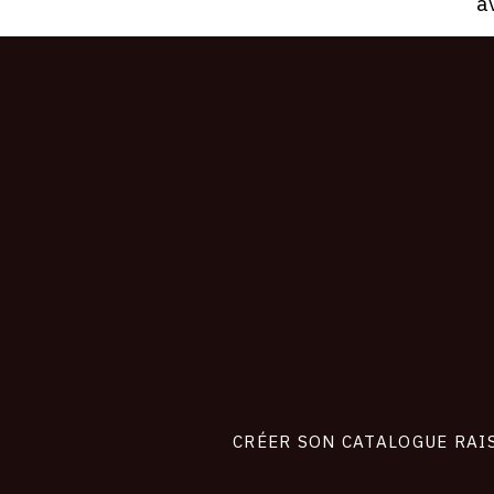
av
CONNEXION
Footer
liens
site
CRÉER SON CATALOGUE RAI