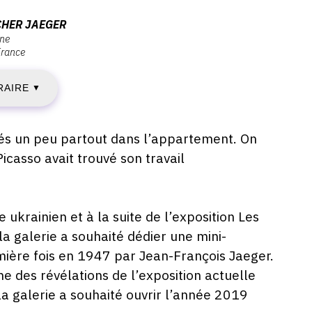
ENDREDI
CHER JAEGER
ine
France
1
RAIRE
ANVIER
▼
019
rsés un peu partout dans l’appartement. On
casso avait trouvé son travail
AMEDI
e ukrainien et à la suite de l’exposition Les
 galerie a souhaité dédier une mini-
mière fois en 1947 par Jean-François Jaeger.
ARS
ne des révélations de l’exposition actuelle
019
la galerie a souhaité ouvrir l’année 2019