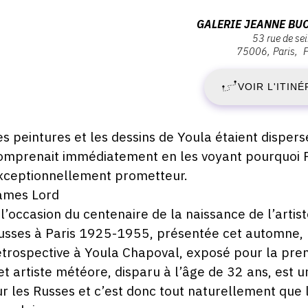
ernissage
V
Adresse
GALERIE JEANNE BU
eudi
53 rue de se
:
3
75006
Paris
1
Galerie
écembre
018
Jeanne
VOIR L'ITINÉ
J
Bucher
8:00
Jaeger,
2
53
escription,
es peintures et les dessins de Youla étaient dispe
rue
raires...
omprenait immédiatement en les voyant pourquoi Pi
-
de
xceptionnellement prometteur.
Seine,
S
ames Lord
75006
 l’occasion du centenaire de la naissance de l’artist
Paris
2
usses à Paris 1925-1955, présentée cet automne, la
étrospective à Youla Chapoval, exposé pour la pre
M
et artiste météore, disparu à l’âge de 32 ans, est u
2
ur les Russes et c’est donc tout naturellement que 