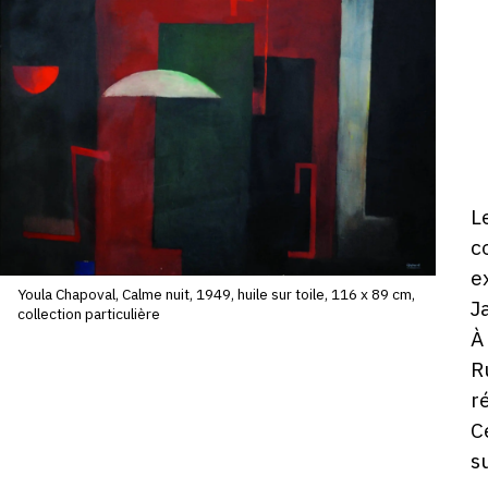
V
J
1
d
2
-
1
D
L
ho
c
e
Youla Chapoval, Calme nuit, 1949, huile sur toile, 116 x 89 cm,
J
collection particulière
À
R
r
C
s