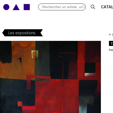
LES VERNISSAGES
CATA
ARCHIVES DES EXPOSITIONS
ACTUALITÉS DU MONDE DE L'A
LIBRAIRIE : LIVRES & CATALOGU
Les expositions
LEXIQUE ARTISTIQUE
+
E
Pe
V
: