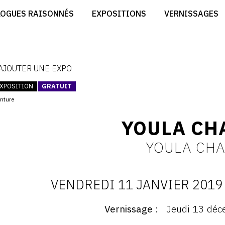
CRÉER SON SITE ARTISTE
LOGUES RAISONNÉS
EXPOSITIONS
VERNISSAGES
CRÉER SON CATALOGUE D'EXPO
RT
PUBLIER SES EXPOSITIONS
ES
DEVENIR CONTRIBUTEUR
 AJOUTER UNE EXPO
XPOSITION
GRATUIT
inture
YOULA CH
YOULA CH
VENDREDI 11 JANVIER 2019
D
Vernissage
Jeudi 13 déc
ernissage
: