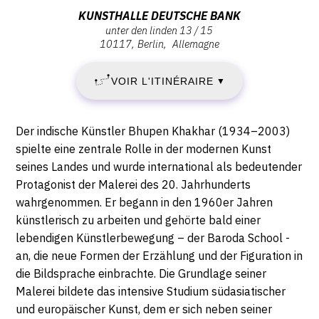
:
Adresse
KUNSTHALLE DEUTSCHE BANK
CONTACT
unter den linden 13 / 15
VENDREDI
:
10117
Berlin
Allemagne
CGU
Kunsthalle
18
Deutsche
CGV
VOIR L'ITINÉRAIRE
▼
Bank,
NOVEMBRE
Unter
den
2016
SUIVEZ-NOUS
Description,
Der indische Künstler Bhupen Khakhar (1934–2003)
Linden
horaires...
spielte eine zentrale Rolle in der modernen Kunst
-
13
seines Landes und wurde international als bedeutender
INSTAGRAM
/
Protagonist der Malerei des 20. Jahrhunderts
DIMANCHE
15,
FACEBOOK
wahrgenommen. Er begann in den 1960er Jahren
10117
5
künstlerisch zu arbeiten und gehörte bald einer
TWITTER
Berlin
lebendigen Künstlerbewegung – der Baroda School -
MARS
PINTEREST
an, die neue Formen der Erzählung und der Figuration in
die Bildsprache einbrachte. Die Grundlage seiner
2017
Malerei bildete das intensive Studium südasiatischer
und europäischer Kunst, dem er sich neben seiner