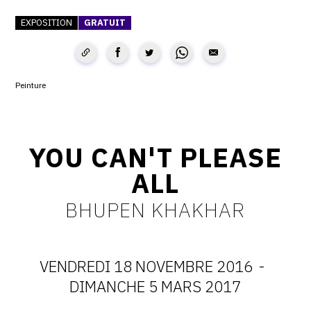
SERVICES
EXPOSITION
GRATUIT
CRÉER SON CATALOGUE RAISONNÉ
ABONNEMENTS DÉDIÉS AUX GALERISTES
Peinture
CRÉER SON SITE ARTISTE
CRÉER SON CATALOGUE D'EXPO
YOU CAN'T PLEASE
PUBLIER SES EXPOSITIONS
ALL
DEVENIR CONTRIBUTEUR
BHUPEN KHAKHAR
À PROPOS
VENDREDI 18 NOVEMBRE 2016
-
L'ÉQUIPE OAM
DATES
DIMANCHE 5 MARS 2017
À PROPOS D'OAM