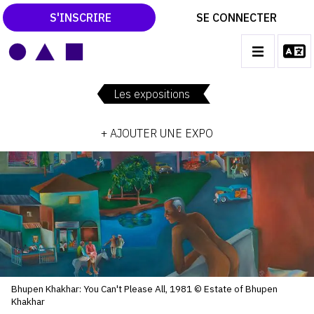
S'INSCRIRE
SE CONNECTER
LE MAGAZINE
Main
navigation
Les expositions
CATALOGUES RAISONNÉS
+ AJOUTER UNE EXPO
LES EXPOSITIONS
LES VERNISSAGES
ARCHIVES DES EXPOSITIONS
ACTUALITÉS DU MONDE DE L'ART
LIBRAIRIE : LIVRES & CATALOGUES
LEXIQUE ARTISTIQUE
Bhupen Khakhar: You Can't Please All, 1981 © Estate of Bhupen
Khakhar