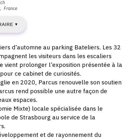
ich
France
ENDREDI
RAIRE
2
▼
CTOBRE
ers d’automne au parking Bateliers. Les 32
mpagnent les visiteurs dans les escaliers
021
ient prolonger l’exposition présentée à la
our ce cabinet de curiosités.
oglie en 2020, Parcus renouvelle son soutien
AMEDI
Parcus rend possible une autre façon de
eaux espaces.
1
mie Mixte) locale spécialisée dans le
ÉCEMBRE
ole de Strasbourg au service de la
rs.
022
 développement et de rayonnement du