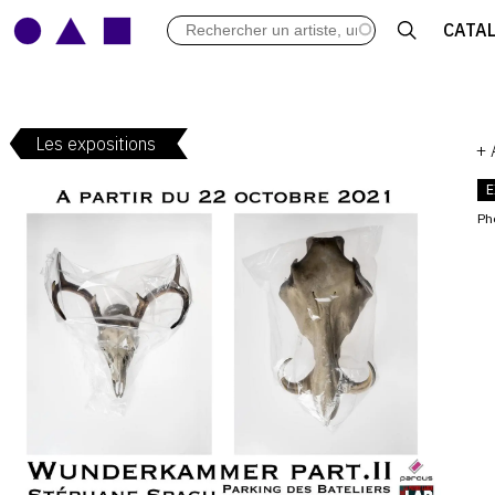
LES VERNISSAGES
CATA
ARCHIVES DES EXPOSITIONS
ACTUALITÉS DU MONDE DE L'A
LIBRAIRIE : LIVRES & CATALOGU
Les expositions
LEXIQUE ARTISTIQUE
+
E
Ph