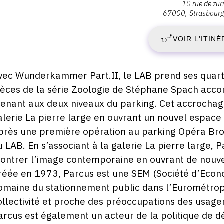
10 rue de zur
:
67000
Strasbourg
V
Parking
Bateliers
VOIR L'ITINÉ
2
-
Parcus,
O
10
escription,
vec Wunderkammer Part.II, le LAB prend ses quarti
rue
raires...
ièces de la série Zoologie de Stéphane Spach acco
2
de
enant aux deux niveaux du parking. Cet accrochage v
Zurich,
-
alerie La pierre large en ouvrant un nouvel espace p
67000
près une première opération au parking Opéra Br
Strasbourg
S
u LAB. En s’associant à la galerie La pierre large, 
ontrer l’image contemporaine en ouvrant de nouv
3
réée en 1973, Parcus est une SEM (Société d’Econo
D
omaine du stationnement public dans l’Eurométrop
ollectivité et proche des préoccupations des usage
2
arcus est également un acteur de la politique de