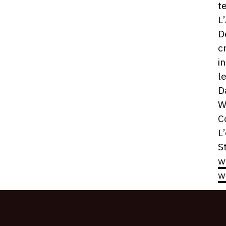
t
L
D
c
i
l
D
W
C
L
S
w
w