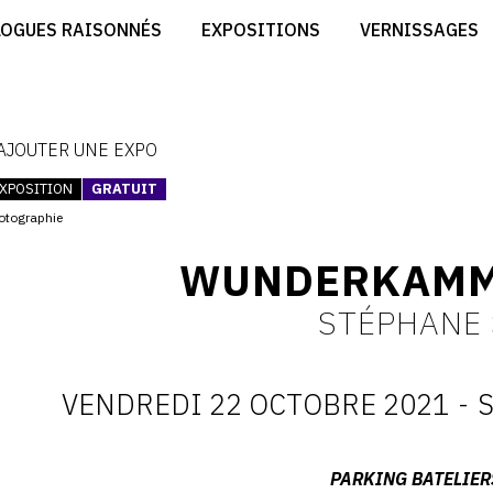
CRÉER SON SITE ARTISTE
LOGUES RAISONNÉS
EXPOSITIONS
VERNISSAGES
CRÉER SON CATALOGUE D'EXPO
RT
PUBLIER SES EXPOSITIONS
ES
DEVENIR CONTRIBUTEUR
 AJOUTER UNE EXPO
XPOSITION
GRATUIT
otographie
WUNDERKAMME
STÉPHANE
VENDREDI 22 OCTOBRE 2021
-
D
:
Adresse
PARKING BATELIER