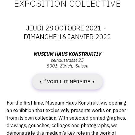
EXPOSITION COLLECTIVE
CONTACT
CGU
JEUDI 28 OCTOBRE 2021
-
CGV
DATES
DIMANCHE 16 JANVIER 2022
:
Adresse
MUSEUM HAUS KONSTRUKTIV
SUIVEZ-NOUS
selnaustrasse 25
JEUDI
:
8001
Zürich
Suisse
Museum
INSTAGRAM
28
Haus
VOIR L'ITINÉRAIRE
▼
FACEBOOK
Konstruktiv,
OCTOBRE
Selnaustrasse
TWITTER
25,
2021
Description,
For the first time, Museum Haus Konstruktiv is opening
8001
PINTEREST
horaires...
an exhibition that exclusively presents works on paper
-
Zürich
from its own collection. With selected printed graphics,
drawings, gouaches, collages and photographs, we
DIMANCHE
demonstrate this medium’s key role in the work of