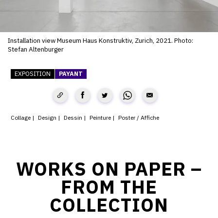
SERVICES
CRÉER SON CATALOGUE RAISONNÉ
Installation view Museum Haus Konstruktiv, Zurich, 2021. Photo:
Stefan Altenburger
ABONNEMENTS DÉDIÉS AUX GALERISTES
CRÉER SON SITE ARTISTE
EXPOSITION
PAYANT
CRÉER SON CATALOGUE D'EXPO
PUBLIER SES EXPOSITIONS
Collage
Design
Dessin
Peinture
Poster / Affiche
DEVENIR CONTRIBUTEUR
WORKS ON PAPER –
À PROPOS
FROM THE
L'ÉQUIPE OAM
COLLECTION
À PROPOS D'OAM