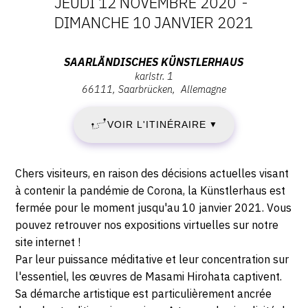
JEUDI 12 NOVEMBRE 2020
-
DATES
DIMANCHE 10 JANVIER 2021
CONTACT
CGU
:
Adresse
SAARLÄNDISCHES KÜNSTLERHAUS
CGV
karlstr. 1
JEUDI
:
66111
Saarbrücken
Allemagne
Saarländisches
12
Künstlerhaus,
SUIVEZ-NOUS
VOIR L'ITINÉRAIRE
▼
Karlstr.
NOVEMBRE
1,
INSTAGRAM
66111
2020
Description,
Chers visiteurs, en raison des décisions actuelles visant
Saarbrücken
horaires...
à contenir la pandémie de Corona, la Künstlerhaus est
FACEBOOK
-
fermée pour le moment jusqu'au 10 janvier 2021. Vous
TWITTER
pouvez retrouver nos expositions virtuelles sur notre
DIMANCHE
site internet !
PINTEREST
10
Par leur puissance méditative et leur concentration sur
l'essentiel, les œuvres de Masami Hirohata captivent.
JANVIER
Sa démarche artistique est particulièrement ancrée