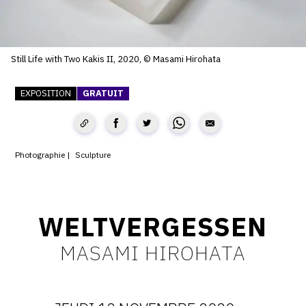
SERVICES
CRÉER SON CATALOGUE RAISONNÉ
Still Life with Two Kakis II, 2020, © Masami Hirohata
ABONNEMENTS DÉDIÉS AUX GALERISTES
EXPOSITION
GRATUIT
CRÉER SON SITE ARTISTE
CRÉER SON CATALOGUE D'EXPO
PUBLIER SES EXPOSITIONS
Photographie
Sculpture
DEVENIR CONTRIBUTEUR
WELTVERGESSEN
À PROPOS
MASAMI HIROHATA
L'ÉQUIPE OAM
À PROPOS D'OAM