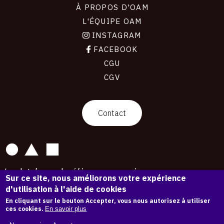
À PROPOS D'OAM
L'ÉQUIPE OAM
INSTAGRAM
FACEBOOK
CGU
CGV
contact
Contact
La plateforme de référence pour créer,
Sur ce site, nous améliorons votre expérience
conserver et promouvoir l'Histoire de l'Art.
d'utilisation à l'aide de cookies
Des catalogues raisonnés aux archives
d'expositions.
En cliquant sur le bouton Accepter, vous nous autorisez à utiliser
ces cookies.
En savoir plus
43 254 œuvres d'art — 7 587 expositions