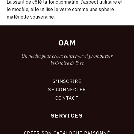
Laissant de côté la fonctionnalité, l'aspect utilitaire et
le modèle, elle utilise le verre comme une sphère
matérielle souveraine.
OAM
Un média pour créer, conserver et promouvoir
l'Histoire de l'Art
S'INSCRIRE
CONNEXION
SE CONNECTER
CONTACT
SERVICES
Footer
liens
site
CRÉER SON CATALOGUE RAISONNÉ