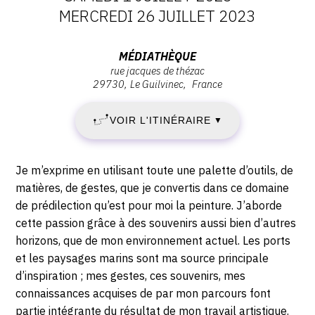
DATES
MERCREDI 26 JUILLET 2023
CONTACT
:
CGU
Adresse
MÉDIATHÈQUE
rue jacques de thézac
SAMEDI
:
CGV
29730
Le Guilvinec
France
Médiathèque
1
,
VOIR L'ITINÉRAIRE
▼
Rue
SUIVEZ-NOUS
JUILLET
Jacques
de
2023
Description,
INSTAGRAM
Je m’exprime en utilisant toute une palette d’outils, de
Thézac,
horaires...
matières, de gestes, que je convertis dans ce domaine
-
FACEBOOK
29730
de prédilection qu’est pour moi la peinture. J’aborde
Le
cette passion grâce à des souvenirs aussi bien d’autres
TWITTER
MERCREDI
Guilvinec
horizons, que de mon environnement actuel. Les ports
PINTEREST
26
et les paysages marins sont ma source principale
d’inspiration ; mes gestes, ces souvenirs, mes
JUILLET
connaissances acquises de par mon parcours font
partie intégrante du résultat de mon travail artistique.