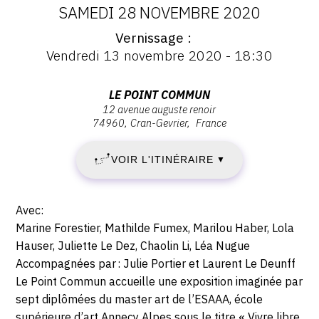
DATES
SAMEDI 28 NOVEMBRE 2020
Vernissage
:
Vernissage
Vendredi 13 novembre 2020 - 18:30
:
SAMEDI
Vernissage
Vendredi
Adresse
LE POINT COMMUN
14
13
12 avenue auguste renoir
:
novembre
74960
Cran-Gevrier
France
Le
NOVEMBRE
2020
Point
-
VOIR L'ITINÉRAIRE
2020
▼
Commun,
18:30
12
-
avenue
Description,
Avec:
Auguste
SAMEDI
horaires...
Marine Forestier, Mathilde Fumex, Marilou Haber, Lola
renoir,
Hauser, Juliette Le Dez, Chaolin Li, Léa Nugue
28
74960
Accompagnées par : Julie Portier et Laurent Le Deunff
Cran-
Le Point Commun accueille une exposition imaginée par
NOVEMBRE
Gevrier
sept diplômées du master art de l’ESAAA, école
supérieure d’art Annecy Alpes sous le titre « Vivre libre