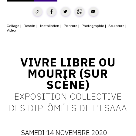
CONTACT
CGU
Collage
Dessin
Installation
Peinture
Photographie
Sculpture
Vidéo
CGV
SUIVEZ-NOUS
VIVRE LIBRE OU
MOURIR (SUR
INSTAGRAM
SCÈNE)
FACEBOOK
EXPOSITION COLLECTIVE
TWITTER
DES DIPLÔMÉES DE L'ESAAA
PINTEREST
SAMEDI 14 NOVEMBRE 2020
-