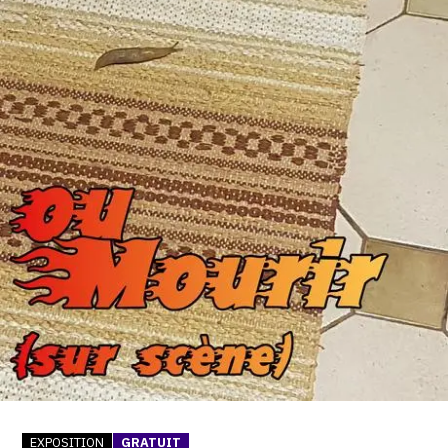
SERVICES
CRÉER SON CATALOGUE RAISONNÉ
ABONNEMENTS DÉDIÉS AUX GALERISTES
CRÉER SON SITE ARTISTE
CRÉER SON CATALOGUE D'EXPO
PUBLIER SES EXPOSITIONS
DEVENIR CONTRIBUTEUR
À PROPOS
L'ÉQUIPE OAM
À PROPOS D'OAM
EXPOSITION
GRATUIT