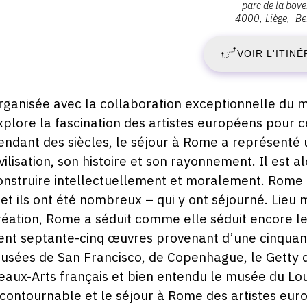
parc de la bove
:
4000
Liège
Be
M
La
Boverie,
VOIR L'ITINÉ
2
Parc
de
A
la
escription,
rganisée avec la collaboration exceptionnelle du m
Boverie
raires...
xplore la fascination des artistes européens pour ce
2
3,
endant des siècles, le séjour à Rome a représenté
4000
-
ivilisation, son histoire et son rayonnement. Il est 
Liège
onstruire intellectuellement et moralement. Rome es
D
 et ils ont été nombreux – qui y ont séjourné. Lieu
réation, Rome a séduit comme elle séduit encore le 
2
ent septante-cinq œuvres provenant d’une cinquantai
A
usées de San Francisco, de Copenhague, le Getty
eaux-Arts français et bien entendu le musée du Lou
2
ncontournable et le séjour à Rome des artistes eur