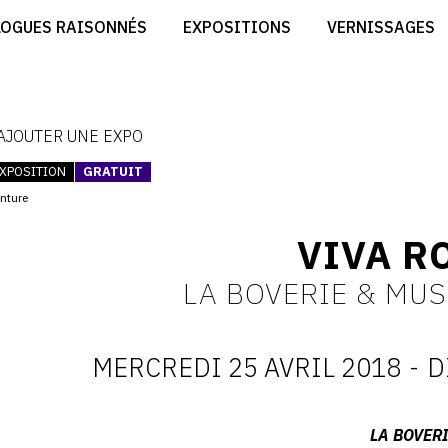
CRÉER SON SITE ARTISTE
LOGUES RAISONNÉS
EXPOSITIONS
VERNISSAGES
CRÉER SON CATALOGUE D'EXPO
RT
PUBLIER SES EXPOSITIONS
ES
DEVENIR CONTRIBUTEUR
 AJOUTER UNE EXPO
XPOSITION
GRATUIT
inture
VIVA R
LA BOVERIE & MUS
MERCREDI 25 AVRIL 2018
-
D
D
:
Adresse
LA BOVER