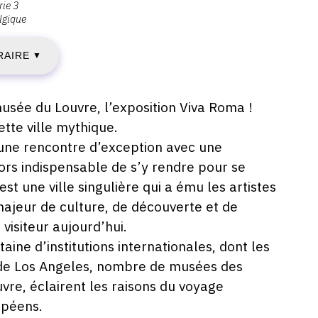
rie 3
lgique
ERCREDI
RAIRE
5
▼
VRIL
usée du Louvre, l’exposition Viva Roma !
tte ville mythique.
018
 une rencontre d’exception avec une
alors indispensable de s’y rendre pour se
t une ville singulière qui a ému les artistes
IMANCHE
 majeur de culture, de découverte et de
visiteur aujourd’hui.
6
ne d’institutions internationales, dont les
OÛT
 de Los Angeles, nombre de musées des
vre, éclairent les raisons du voyage
018
opéens.