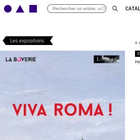
LES VERNISSAGES
CATA
ARCHIVES DES EXPOSITIONS
ACTUALITÉS DU MONDE DE L'A
LIBRAIRIE : LIVRES & CATALOGU
Les expositions
LEXIQUE ARTISTIQUE
+
E
Pe