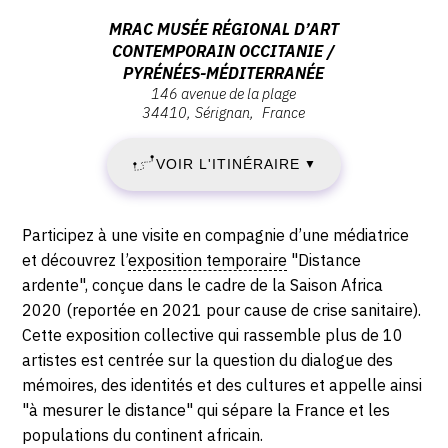
:
Adresse
MRAC MUSÉE RÉGIONAL D’ART
CONTEMPORAIN OCCITANIE /
JEUDI
:
PYRÉNÉES-MÉDITERRANÉE
MRAC
146 avenue de la plage
15
Musée
34410
Sérignan
France
régional
JUILLET
d’art
VOIR L'ITINÉRAIRE
▼
contemporain
2021
Occitanie
-
/
Description,
Participez à une visite en compagnie d’une médiatrice
Pyrénées-
horaires...
et découvrez l’
exposition temporaire
"Distance
DIMANCHE
Méditerranée,
ardente", conçue dans le cadre de la Saison Africa
146
19
2020 (reportée en 2021 pour cause de crise sanitaire).
Avenue
Cette exposition collective qui rassemble plus de 10
SEPTEMBRE
de
artistes est centrée sur la question du dialogue des
la
mémoires, des identités et des cultures et appelle ainsi
2021
Plage,
"à mesurer le distance" qui sépare la France et les
34410
populations du continent africain.