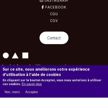
INSTAGRAM
FACEBOOK
CGU
CGV
contact
Contact
La plateforme de référence pour créer,
Sur ce site, nous améliorons votre expérience
conserver et promouvoir l'Histoire de l'Art.
d'utilisation à l'aide de cookies
Des catalogues raisonnés aux archives
d'expositions.
En cliquant sur le bouton Accepter, vous nous autorisez à utiliser
ces cookies.
En savoir plus
43 254 œuvres d'art — 7 587 expositions
Non, merci.
Accepter
Copyright © OAM 2026. Tous droits réservés.