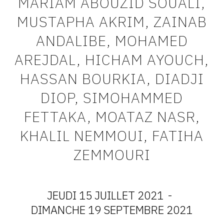
MARIAM ABOUZID SOUALI,
CONTACT
MUSTAPHA AKRIM, ZAINAB
CGU
ANDALIBE, MOHAMED
CGV
AREJDAL, HICHAM AYOUCH,
HASSAN BOURKIA, DIADJI
SUIVEZ-NOUS
DIOP, SIMOHAMMED
FETTAKA, MOATAZ NASR,
INSTAGRAM
KHALIL NEMMOUI, FATIHA
FACEBOOK
ZEMMOURI
TWITTER
PINTEREST
JEUDI 15 JUILLET 2021
-
DATES
DIMANCHE 19 SEPTEMBRE 2021