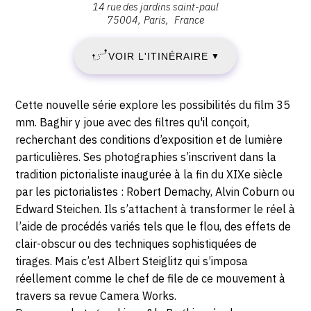
14 rue des jardins saint-paul
VENDREDI
:
75004
Paris
France
Photo12
26
Galerie,
VOIR L'ITINÉRAIRE
▼
14
JANVIER
rue
des
2018
Description,
Cette nouvelle série explore les possibilités du film 35
Jardins
horaires...
mm. Baghir y joue avec des filtres qu'il conçoit,
-
Saint-
recherchant des conditions d’exposition et de lumière
Paul,
particulières. Ses photographies s’inscrivent dans la
DIMANCHE
75004
tradition pictorialiste inaugurée à la fin du XIXe siècle
Paris
11
par les pictorialistes : Robert Demachy, Alvin Coburn ou
Edward Steichen. Ils s’attachent à transformer le réel à
MARS
l’aide de procédés variés tels que le flou, des effets de
clair-obscur ou des techniques sophistiquées de
2018
tirages. Mais c’est Albert Steiglitz qui s’imposa
réellement comme le chef de file de ce mouvement à
travers sa revue Camera Works.