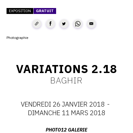
CONTACT
EXPOSITION
GRATUIT
CGU
CGV
Photographie
SUIVEZ-NOUS
VARIATIONS 2.18
INSTAGRAM
BAGHIR
FACEBOOK
TWITTER
VENDREDI 26 JANVIER 2018
-
PINTEREST
DATES
DIMANCHE 11 MARS 2018
:
Adresse
PHOTO12 GALERIE