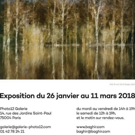
SERVICES
CRÉER SON CATALOGUE RAISONNÉ
ABONNEMENTS DÉDIÉS AUX GALERISTES
CRÉER SON SITE ARTISTE
CRÉER SON CATALOGUE D'EXPO
PUBLIER SES EXPOSITIONS
DEVENIR CONTRIBUTEUR
À PROPOS
L'ÉQUIPE OAM
À PROPOS D'OAM