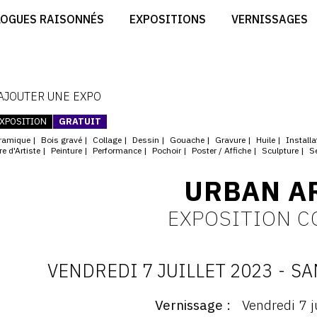
CRÉER SON SITE ARTISTE
LOGUES RAISONNÉS
EXPOSITIONS
VERNISSAGES
CRÉER SON CATALOGUE D'EXPO
RT
PUBLIER SES EXPOSITIONS
ES
DEVENIR CONTRIBUTEUR
 AJOUTER UNE EXPO
XPOSITION
GRATUIT
ramique
Bois gravé
Collage
Dessin
Gouache
Gravure
Huile
Installa
re d'Artiste
Peinture
Performance
Pochoir
Poster / Affiche
Sculpture
S
URBAN A
EXPOSITION C
VENDREDI 7 JUILLET 2023
-
SA
D
Vernissage
Vendredi 7 j
ernissage