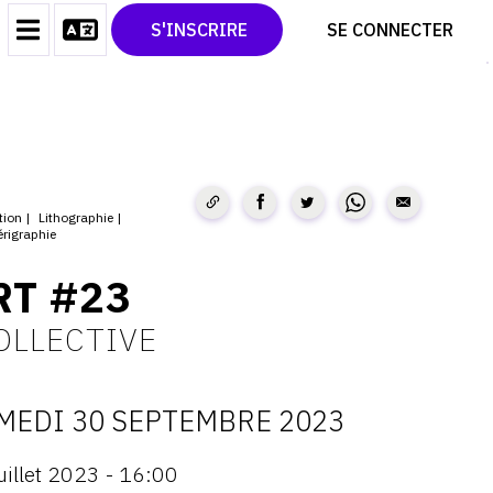
CONTACT
TWITTER
S'INSCRIRE
SE CONNECTER
CGU
PINTEREST
CGV
tion
Lithographie
érigraphie
RT #23
OLLECTIVE
MEDI 30 SEPTEMBRE 2023
ATES
uillet 2023 - 16:00