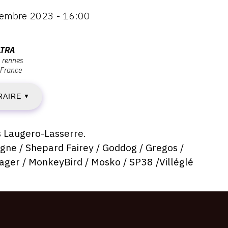
tembre 2023 - 16:00
ENDREDI
LTRA
s rennes
France
UILLET
RAIRE
023
▼
s Laugero-Lasserre.
gne / Shepard Fairey / Goddog / Gregos /
AMEDI
nager / MonkeyBird / Mosko /
SP38 /Villéglé
0
EPTEMBRE
023