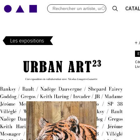
LES VERNISSAGES
CATA
ARCHIVES DES EXPOSITIONS
ACTUALITÉS DU MONDE DE L'A
LIBRAIRIE : LIVRES & CATALOGU
Les expositions
LEXIQUE ARTISTIQUE
+
E
Cé
Liv
V