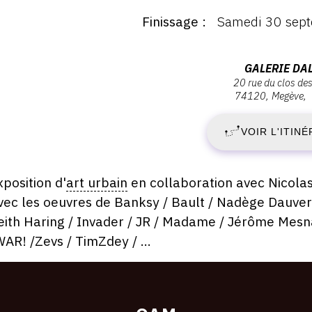
:
Finissage
Samedi 30 sep
ernissage
V
endredi
7
Adresse
GALERIE DA
illet
20 rue du clos de
:
023
74120
Megève
J
Galerie
6:00
Daltra,
VOIR L'ITINÉ
2
20
Rue
-
du
escription,
xposition d'
art urbain
en collaboration avec Nicola
Clos
raires...
vec les oeuvres de
Banksy / Bault / Nadège Dauver
S
des
eith Haring / Invader / JR / Madame / Jérôme Mes
Rennes,
3
WAR! /Zevs / TimZdey / ...
74120
Megève
S
2