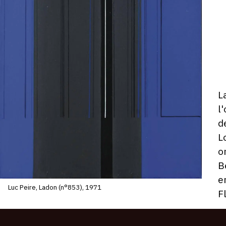
D
L
ho
l
d
L
o
B
e
Luc Peire, Ladon (n°853), 1971
F