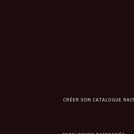
CONNEXION
Footer
liens
site
CRÉER SON CATALOGUE RAI