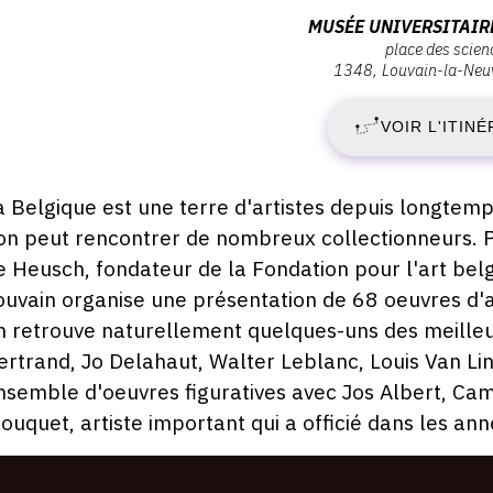
:
Adresse
MUSÉE UNIVERSITAIR
place des scien
:
1348
Louvain-la-Neu
V
Musée
universitaire
VOIR L'ITINÉ
8
de
Louvain,
J
Place
escription,
a Belgique est une terre d'artistes depuis longtem
des
raires...
'on peut rencontrer de nombreux collectionneurs. 
2
Sciences
e Heusch, fondateur de la Fondation pour l'art bel
3,
-
ouvain organise une présentation de 68 oeuvres d'a
1348
n retrouve naturellement quelques-uns des meilleur
Louvain-
D
la-
ertrand, Jo Delahaut, Walter Leblanc, Louis Van Lin
Neuve
nsemble d'oeuvres figuratives avec Jos Albert, Cam
2
louquet, artiste important qui a officié dans les an
S