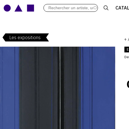
LES VERNISSAGES
CATA
ARCHIVES DES EXPOSITIONS
ACTUALITÉS DU MONDE DE L'A
LIBRAIRIE : LIVRES & CATALOGU
Les expositions
LEXIQUE ARTISTIQUE
+
E
De