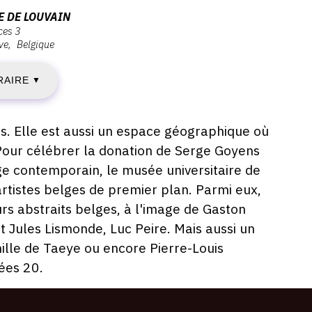
E DE LOUVAIN
ces 3
ve
Belgique
ENDREDI
RAIRE
▼
UIN
ps. Elle est aussi un espace géographique où
Pour célébrer la donation de Serge Goyens
018
ge contemporain, le musée universitaire de
rtistes belges de premier plan. Parmi eux,
s abstraits belges, à l'image de Gaston
IMANCHE
t Jules Lismonde, Luc Peire. Mais aussi un
ille de Taeye ou encore Pierre-Louis
nées 20.
EPTEMBRE