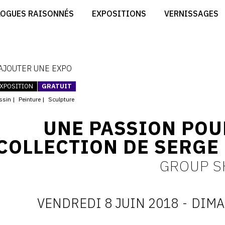
CRÉER SON SITE ARTISTE
LOGUES RAISONNÉS
EXPOSITIONS
VERNISSAGES
CRÉER SON CATALOGUE D'EXPO
RT
PUBLIER SES EXPOSITIONS
ES
DEVENIR CONTRIBUTEUR
 AJOUTER UNE EXPO
XPOSITION
GRATUIT
ssin
Peinture
Sculpture
UNE PASSION POUR
COLLECTION DE SERGE
GROUP 
VENDREDI 8 JUIN 2018
-
DIMA
D