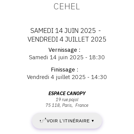
CEHEL
CONTACT
CGU
SAMEDI 14 JUIN 2025
-
CGV
DATES
VENDREDI 4 JUILLET 2025
Vernissage
:
Vernissage
SUIVEZ-NOUS
Samedi 14 juin 2025 - 18:30
:
SAMEDI
Vernissage
Finissage
INSTAGRAM
Samedi
14
Vendredi 4 juillet 2025 - 14:30
14
FACEBOOK
juin
JUIN
2025
Adresse
ESPACE CANOPY
TWITTER
-
19 rue pajol
:
2025
75 118
Paris
France
18:30
PINTEREST
Espace
-
Canopy,
VOIR L'ITINÉRAIRE
▼
19
VENDREDI
Rue