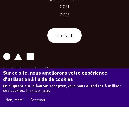
CGU
CGV
contact
Contact
La plateforme de référence pour créer,
Sur ce site, nous améliorons votre expérience
conserver et promouvoir l'Histoire de l'Art.
d'utilisation à l'aide de cookies
Des catalogues raisonnés aux archives
d'expositions.
En cliquant sur le bouton Accepter, vous nous autorisez à utiliser
ces cookies.
En savoir plus
43 254 œuvres d'art — 7 586 expositions
Non, merci.
Accepter
Copyright © OAM 2026. Tous droits réservés.