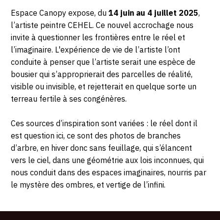
Pajol,
4
Description,
Espace Canopy expose, du
14 juin au 4 juillet 2025
,
75
horaires...
l’artiste peintre CEHEL. Ce nouvel accrochage nous
118
JUILLET
invite à questionner les frontières entre le réel et
Paris
l’imaginaire. L'expérience de vie de l’artiste l’ont
2025
conduite à penser que l’artiste serait une espèce de
bousier qui s’approprierait des parcelles de réalité,
visible ou invisible, et rejetterait en quelque sorte un
terreau fertile à ses congénères.
Ces sources d’inspiration sont variées : le réel dont il
est question ici, ce sont des photos de branches
d’arbre, en hiver donc sans feuillage, qui s’élancent
vers le ciel, dans une géométrie aux lois inconnues, qui
nous conduit dans des espaces imaginaires, nourris par
le mystère des ombres, et vertige de l’infini.