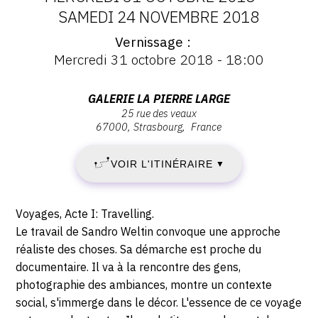
DATES
SAMEDI 24 NOVEMBRE 2018
CONTACT
Vernissage
:
Vernissage
CGU
Mercredi 31 octobre 2018 - 18:00
:
MERCREDI
CGV
Vernissage
Mercredi
Adresse
GALERIE LA PIERRE LARGE
31
31
25 rue des veaux
:
octobre
67000
Strasbourg
France
SUIVEZ-NOUS
galerie
OCTOBRE
2018
la
-
VOIR L'ITINÉRAIRE
2018
▼
pierre
INSTAGRAM
18:00
large,
-
FACEBOOK
25
Description,
Voyages, Acte I: Travelling.
rue
TWITTER
SAMEDI
horaires...
Le travail de Sandro Weltin convoque une approche
des
réaliste des choses. Sa démarche est proche du
PINTEREST
24
veaux,
documentaire. Il va à la rencontre des gens,
67000
photographie des ambiances, montre un contexte
NOVEMBRE
Strasbourg
social, s'immerge dans le décor. L'essence de ce voyage