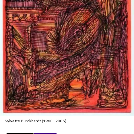
SERVICES
CRÉER SON CATALOGUE RAISONNÉ
ABONNEMENTS DÉDIÉS AUX GALERISTES
CRÉER SON SITE ARTISTE
CRÉER SON CATALOGUE D'EXPO
PUBLIER SES EXPOSITIONS
DEVENIR CONTRIBUTEUR
À PROPOS
L'ÉQUIPE OAM
Sylvette Burckhardt (1960–2005).
À PROPOS D'OAM