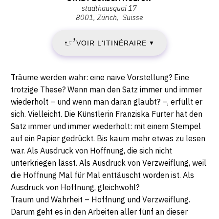
stadthausquai 17
VENDREDI
:
8001
Zürich
Suisse
Stadt
26
Zürich
VOIR L'ITINÉRAIRE
▼
Kultur,
AVRIL
Stadthausquai
17,
2019
Description,
Träume werden wahr: eine naive Vorstellung? Eine
8001
horaires...
trotzige These? Wenn man den Satz immer und immer
-
Zürich
wiederholt – und wenn man daran glaubt? –, erfüllt er
sich. Vielleicht. Die Künstlerin Franziska Furter hat den
DIMANCHE
Satz immer und immer wiederholt: mit einem Stempel
16
auf ein Papier gedrückt. Bis kaum mehr etwas zu lesen
war. Als Ausdruck von Hoffnung, die sich nicht
JUIN
unterkriegen lässt. Als Ausdruck von Verzweiflung, weil
die Hoffnung Mal für Mal enttäuscht worden ist. Als
2019
Ausdruck von Hoffnung, gleichwohl?
Traum und Wahrheit – Hoffnung und Verzweiflung.
Darum geht es in den Arbeiten aller fünf an dieser