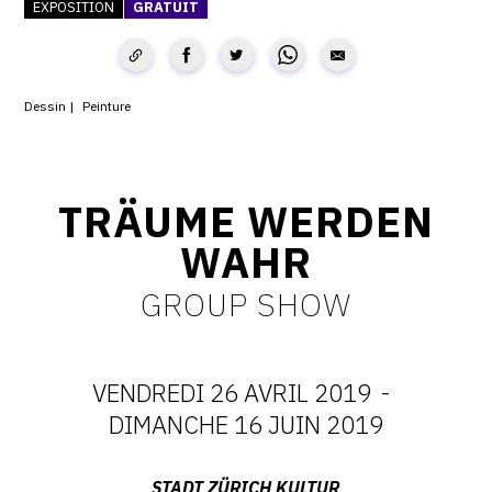
EXPOSITION
GRATUIT
CONTACT
CGU
Dessin
Peinture
CGV
SUIVEZ-NOUS
TRÄUME WERDEN
WAHR
INSTAGRAM
GROUP SHOW
FACEBOOK
TWITTER
VENDREDI 26 AVRIL 2019
-
PINTEREST
DATES
DIMANCHE 16 JUIN 2019
:
Adresse
STADT ZÜRICH KULTUR