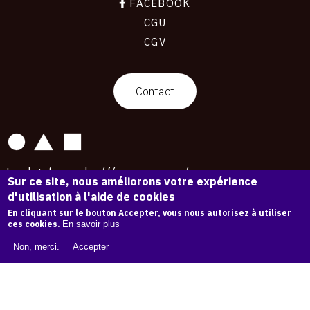
FACEBOOK
CGU
CGV
contact
Contact
La plateforme de référence pour créer,
Sur ce site, nous améliorons votre expérience
conserver et promouvoir l'Histoire de l'Art.
d'utilisation à l'aide de cookies
Des catalogues raisonnés aux archives
d'expositions.
En cliquant sur le bouton Accepter, vous nous autorisez à utiliser
ces cookies.
En savoir plus
43 279 œuvres d'art — 7 588 expositions
Non, merci.
Accepter
Copyright © OAM 2026. Tous droits réservés.