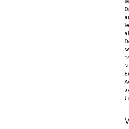
s
D
a
l
a
D
s
c
s
E
A
a
l
Photosgraphies
de
l'exposition