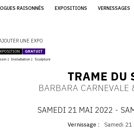
CRÉER SON SITE ARTISTE
LOGUES RAISONNÉS
EXPOSITIONS
VERNISSAGES
CRÉER SON CATALOGUE D'EXPO
RT
PUBLIER SES EXPOSITIONS
ES
DEVENIR CONTRIBUTEUR
 AJOUTER UNE EXPO
XPOSITION
GRATUIT
ssin
Installation
Sculpture
TRAME DU 
BARBARA CARNEVALE 
SAMEDI 21 MAI 2022
-
SAM
D
Vernissage
Samedi 21 
ernissage
: