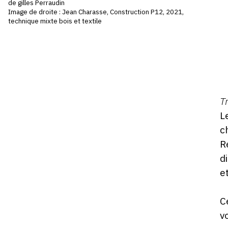
de gilles Perraudin
V
Image de droite : Jean Charasse, Construction P12, 2021,
S
technique mixte bois et textile
2
m
2
-
1
D
T
ho
L
c
R
d
e
C
v