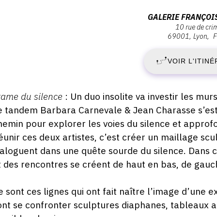
ernissage
S
Adresse
GALERIE FRANÇOI
amedi
10 rue de cri
:
1
69001
Lyon
F
2
galerie
ai
022
Françoise
VOIR L'ITINÉ
M
Besson,
7:00
10
2
rue
escription,
rame du silence
: Un duo insolite va investir les mur
de
raires...
e tandem Barbara Carnevale & Jean Charasse s’es
-
Crimée,
hemin pour explorer les voies du silence et approfo
69001
S
éunir ces deux artistes, c’est créer un maillage s
Lyon
ialoguent dans une quête sourde du silence. Dans ce
1
t des rencontres se créent de haut en bas, de gauche
J
e sont ces lignes qui ont fait naître l’image d’une e
2
ont se confronter sculptures diaphanes, tableaux a