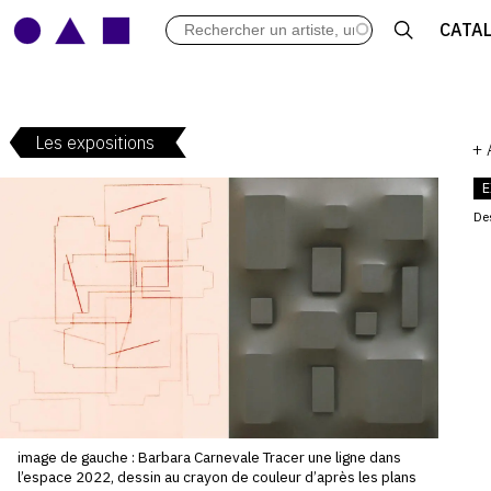
LES VERNISSAGES
CATA
ARCHIVES DES EXPOSITIONS
ACTUALITÉS DU MONDE DE L'A
LIBRAIRIE : LIVRES & CATALOGU
Les expositions
LEXIQUE ARTISTIQUE
+
E
De
V
image de gauche : Barbara Carnevale Tracer une ligne dans
l’espace 2022, dessin au crayon de couleur d’après les plans
: