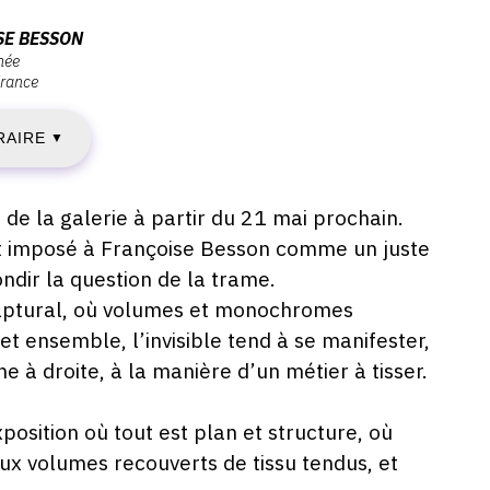
AMEDI
SE BESSON
mée
rance
1
RAIRE
AI
▼
022
s de la galerie à partir du 21 mai prochain.
t imposé à Françoise Besson comme un juste
ndir la question de la trame.
AMEDI
culptural, où volumes et monochromes
t ensemble, l’invisible tend à se manifester,
6
 à droite, à la manière d’un métier à tisser.
UILLET
xposition où tout est plan et structure, où
022
ux volumes recouverts de tissu tendus, et