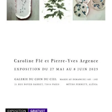
SERVICES
CRÉER SON CATALOGUE RAISONNÉ
ABONNEMENTS DÉDIÉS AUX GALERISTES
CRÉER SON SITE ARTISTE
CRÉER SON CATALOGUE D'EXPO
PUBLIER SES EXPOSITIONS
DEVENIR CONTRIBUTEUR
À PROPOS
L'ÉQUIPE OAM
À PROPOS D'OAM
EXPOSITION
GRATUIT