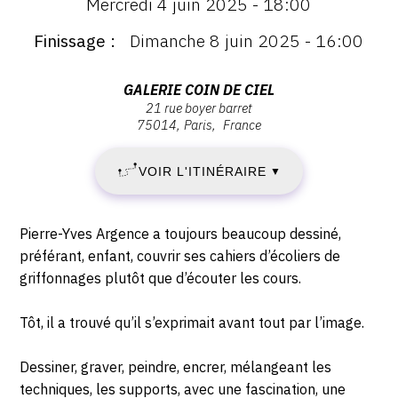
Mercredi 4 juin 2025 - 18:00
:
MARDI
Vernissage
Finissage
Dimanche 8 juin 2025 - 16:00
Mercredi
27
4
juin
Adresse
GALERIE COIN DE CIEL
MAI
2025
21 rue boyer barret
:
75014
Paris
France
-
galerie
2025
18:00
Coin
VOIR L'ITINÉRAIRE
▼
-
de
ciel,
DIMANCHE
21
Description,
Pierre-Yves Argence a toujours beaucoup dessiné,
rue
8
horaires...
préférant, enfant, couvrir ses cahiers d’écoliers de
Boyer
griffonnages plutôt que d’écouter les cours.
Barret,
JUIN
75014
Tôt, il a trouvé qu’il s’exprimait avant tout par l’image.
2025
Paris
Dessiner, graver, peindre, encrer, mélangeant les
techniques, les supports, avec une fascination, une