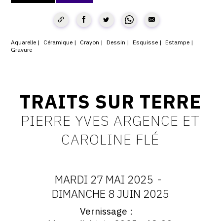
CONTACT
CGU
Aquarelle
Céramique
Crayon
Dessin
Esquisse
Estampe
Gravure
CGV
SUIVEZ-NOUS
TRAITS SUR TERRE
PIERRE YVES ARGENCE ET
INSTAGRAM
CAROLINE FLÉ
FACEBOOK
TWITTER
PINTEREST
MARDI 27 MAI 2025
-
DATES
DIMANCHE 8 JUIN 2025
Vernissage
:
Vernissage