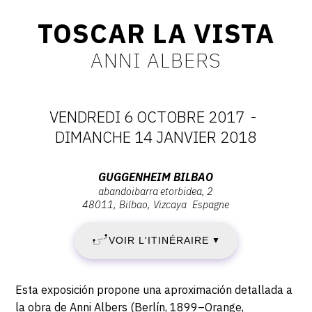
CONTACT
TOSCAR LA VISTA
CGU
ANNI ALBERS
CGV
VENDREDI 6 OCTOBRE 2017
-
SUIVEZ-NOUS
DATES
DIMANCHE 14 JANVIER 2018
:
INSTAGRAM
Adresse
GUGGENHEIM BILBAO
abandoibarra etorbidea, 2
VENDREDI
:
FACEBOOK
48011
Bilbao
Vizcaya
Espagne
Guggenheim
TWITTER
6
Bilbao,
VOIR L'ITINÉRAIRE
▼
Abandoibarra
PINTEREST
OCTOBRE
Etorbidea,
2,
2017
Description,
Esta exposición propone una aproximación detallada a
48011
horaires...
la obra de Anni Albers (Berlín, 1899–Orange,