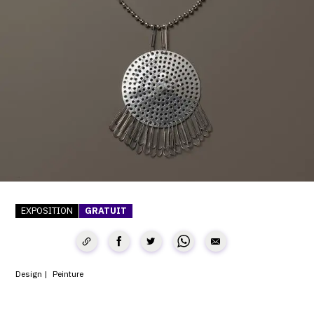
SERVICES
CRÉER SON CATALOGUE RAISONNÉ
ABONNEMENTS DÉDIÉS AUX GALERISTES
CRÉER SON SITE ARTISTE
CRÉER SON CATALOGUE D'EXPO
PUBLIER SES EXPOSITIONS
DEVENIR CONTRIBUTEUR
EXPOSITION
GRATUIT
À PROPOS
Design
Peinture
L'ÉQUIPE OAM
À PROPOS D'OAM