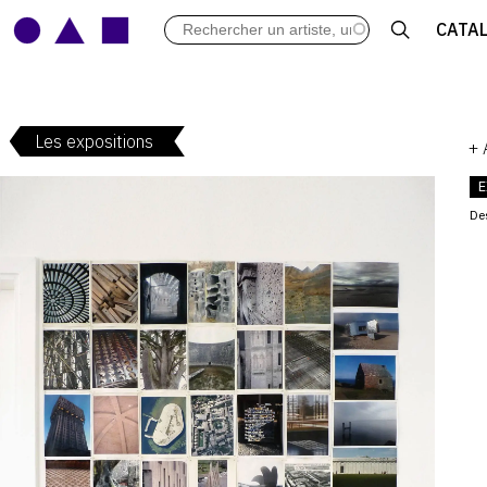
LES VERNISSAGES
CATA
ARCHIVES DES EXPOSITIONS
ACTUALITÉS DU MONDE DE L'A
LIBRAIRIE : LIVRES & CATALOGU
Les expositions
LEXIQUE ARTISTIQUE
+
E
De
V
: