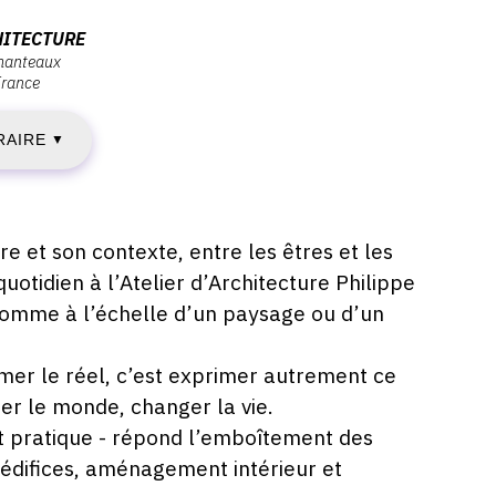
AMEDI
HITECTURE
 manteaux
France
RAIRE
ÉCEMBRE
▼
019
re et son contexte, entre les êtres et les
quotidien à l’Atelier d’Architecture Philippe
AMEDI
e comme à l’échelle d’un paysage ou d’un
1
mer le réel, c’est exprimer autrement ce
er le monde, changer la vie.
ANVIER
t pratique - répond l’emboîtement des
020
s, édifices, aménagement intérieur et