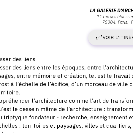
ernissage
S
Adresse
LA GALERIE D'ARC
endredi
11 rue des blancs
:
75004
Paris
7
la
écembre
019
galerie
VOIR L'ITINÉ
D
d'architecture,
8:30
11
2
rue
escription,
isser des liens
des
raires...
isser des liens entre les époques, entre l’architectu
-
Blancs
sages, entre mémoire et création, tel est le travail 
Manteaux,
S
rost à l’échelle de l’édifice, d’un morceau de vill
75004
rritoire.
Paris
1
ppréhender l’architecture comme l’art de transfor
u’est le dessein même de l’architecture : transform
J
u triptyque fondateur - recherche, enseignement e
2
chelles : territoires et paysages, villes et quartier