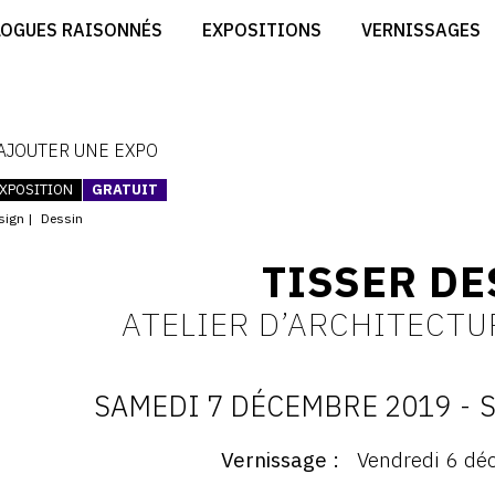
CRÉER SON SITE ARTISTE
LOGUES RAISONNÉS
EXPOSITIONS
VERNISSAGES
CRÉER SON CATALOGUE D'EXPO
RT
PUBLIER SES EXPOSITIONS
ES
DEVENIR CONTRIBUTEUR
 AJOUTER UNE EXPO
XPOSITION
GRATUIT
sign
Dessin
TISSER DE
ATELIER D’ARCHITECTU
SAMEDI 7 DÉCEMBRE 2019
-
S
D
Vernissage
Vendredi 6 dé
ernissage
: