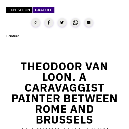
CONTACT
EXPOSITION
GRATUIT
CGU
CGV
Peinture
SUIVEZ-NOUS
THEODOOR VAN
INSTAGRAM
LOON. A
FACEBOOK
CARAVAGGIST
TWITTER
PAINTER BETWEEN
PINTEREST
ROME AND
BRUSSELS