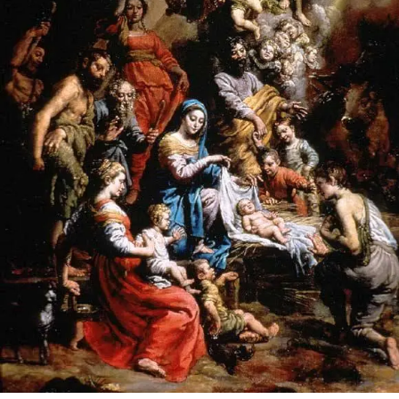
SERVICES
CRÉER SON CATALOGUE RAISONNÉ
ABONNEMENTS DÉDIÉS AUX GALERISTES
CRÉER SON SITE ARTISTE
CRÉER SON CATALOGUE D'EXPO
PUBLIER SES EXPOSITIONS
DEVENIR CONTRIBUTEUR
À PROPOS
L'ÉQUIPE OAM
À PROPOS D'OAM