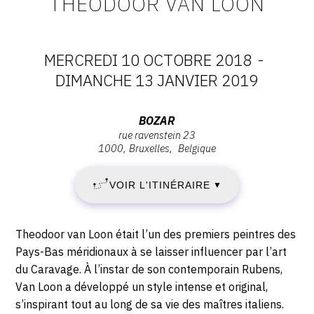
THEODOOR VAN LOON
MERCREDI 10 OCTOBRE 2018
-
DATES
DIMANCHE 13 JANVIER 2019
:
Adresse
BOZAR
rue ravenstein 23
MERCREDI
:
1000
Bruxelles
Belgique
BOZAR,
10
Rue
VOIR L'ITINÉRAIRE
▼
Ravenstein
OCTOBRE
23,
1000
2018
Description,
Theodoor van Loon était l’un des premiers peintres des
Bruxelles
horaires...
Pays-Bas méridionaux à se laisser influencer par l’art
-
du Caravage. À l’instar de son contemporain Rubens,
Van Loon a développé un style intense et original,
DIMANCHE
s’inspirant tout au long de sa vie des maîtres italiens.