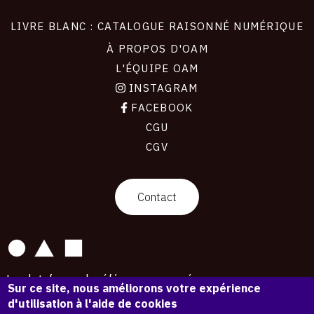
LIVRE BLANC : CATALOGUE RAISONNÉ NUMÉRIQUE
À PROPOS D'OAM
L'ÉQUIPE OAM
INSTAGRAM
FACEBOOK
CGU
CGV
contact
Contact
La plateforme de référence pour créer,
Sur ce site, nous améliorons votre expérience
conserver et promouvoir l'Histoire de l'Art.
d'utilisation à l'aide de cookies
Des catalogues raisonnés aux archives