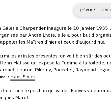
J
Galerie
Charpentier,
VOIR L'ITINÉ
1
76
rue
J
du
escription,
a Galerie Charpentier inaugure le 10 janvier 1935 
Faubourg
raires...
rganisée par André Lhote, elle a pour but d'organis
1
Saint-
'appeler les Maîtres d'hier et ceux d'aujourd'hui.
Honoré,
-
75008
armi les artistes présentés, on voit bien sûr des oe
Paris
L
'Henri Matisse qui expose la Femme à la toilette, u
arquet, Lotiron, Pikelny, Poncelet, Raymond Legueu
2
uisse
Hans Seiler
.
J
u final, une exposition qui va des Fauves valeureux 
1
acques Maret.