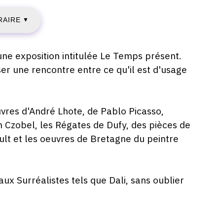
EUDI
RAIRE
0
▼
ANVIER
une exposition intitulée Le Temps présent.
er une rencontre entre ce qu'il est d'usage
935
uvres d'André Lhote, de Pablo Picasso,
UNDI
n Czobel, les Régates de Dufy, des pièces de
lt et les oeuvres de Bretagne du peintre
8
ANVIER
aux Surréalistes tels que Dali, sans oublier
935