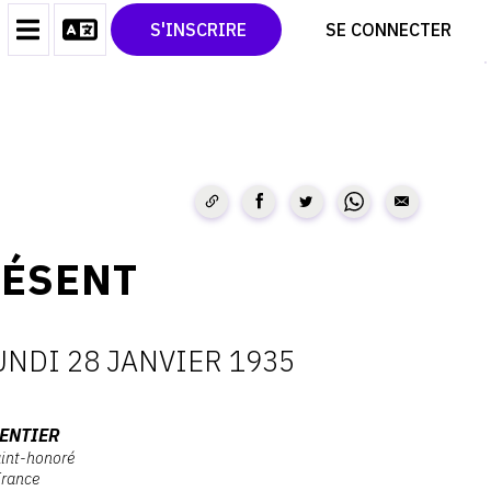
CONTACT
TWITTER
S'INSCRIRE
SE CONNECTER
CGU
PINTEREST
CGV
RÉSENT
UNDI 28 JANVIER 1935
ATES
ENTIER
aint-honoré
France