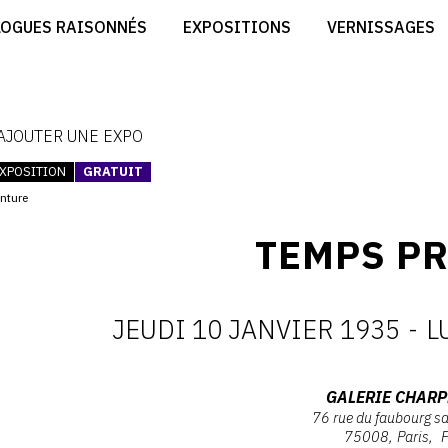
CRÉER SON SITE ARTISTE
LOGUES RAISONNÉS
EXPOSITIONS
VERNISSAGES
CRÉER SON CATALOGUE D'EXPO
RT
PUBLIER SES EXPOSITIONS
ES
DEVENIR CONTRIBUTEUR
 AJOUTER UNE EXPO
XPOSITION
GRATUIT
inture
TEMPS P
JEUDI 10 JANVIER 1935
-
L
D
:
Adresse
GALERIE CHARP
76 rue du faubourg s
:
75008
Paris