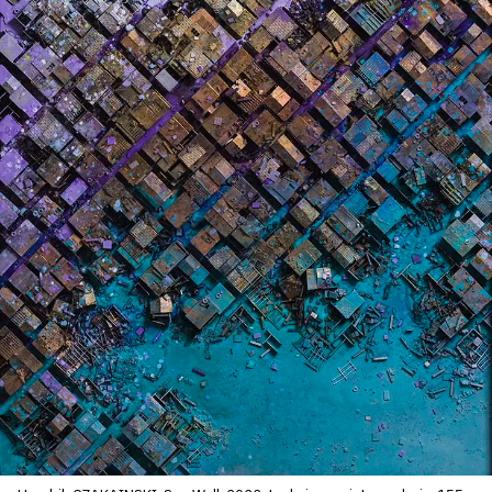
SERVICES
CRÉER SON CATALOGUE RAISONNÉ
ABONNEMENTS DÉDIÉS AUX GALERISTES
CRÉER SON SITE ARTISTE
CRÉER SON CATALOGUE D'EXPO
PUBLIER SES EXPOSITIONS
DEVENIR CONTRIBUTEUR
À PROPOS
L'ÉQUIPE OAM
À PROPOS D'OAM