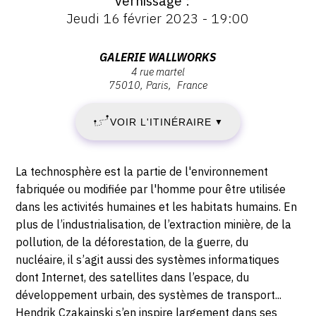
Vernissage
:
Vernissage
Jeudi 16 février 2023 - 19:00
:
VENDREDI
Vernissage
Jeudi
Adresse
GALERIE WALLWORKS
17
16
4 rue martel
:
février
75010
Paris
France
Galerie
FÉVRIER
2023
Wallworks,
-
VOIR L'ITINÉRAIRE
2023
▼
4
19:00
rue
-
Martel,
Description,
La technosphère est la partie de l'environnement
75010
SAMEDI
horaires...
fabriquée ou modifiée par l'homme pour être utilisée
Paris
dans les activités humaines et les habitats humains. En
22
plus de l’industrialisation, de l’extraction minière, de la
pollution, de la déforestation, de la guerre, du
AVRIL
nucléaire, il s’agit aussi des systèmes informatiques
2023
dont Internet, des satellites dans l’espace, du
développement urbain, des systèmes de transport...
Hendrik Czakainski s’en inspire largement dans ses