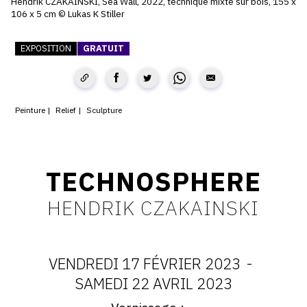
Hendrik CZAKAINSKI, Sea Wall, 2022, technique mixte sur bois, 155 x
106 x 5 cm © Lukas K Stiller
CONTACT
CGU
EXPOSITION
GRATUIT
CGV
Peinture
Relief
Sculpture
SUIVEZ-NOUS
INSTAGRAM
TECHNOSPHERE
FACEBOOK
HENDRIK CZAKAINSKI
TWITTER
PINTEREST
VENDREDI 17 FÉVRIER 2023
-
DATES
SAMEDI 22 AVRIL 2023