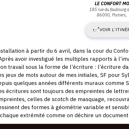
V
Adresse
LE CONFORT M
endredi
185 rue du faubourg d
:
86000
Poitiers
6
Le
ril
018
Confort
VOIR L'ITINÉ
A
Moderne,
0:00
185
2
Rue
escription,
nstallation à partir du 6 avril, dans la cour du Co
du
raires...
 Après avoir investigué les multiples rapports à l’im
-
Faubourg
on travail sous la forme de l’écriture : l’écriture d
du
S
es jeux de mots autour de mes initiales, SF pour Sylv
Pont
epuis quelques années différents muraux comme S
Neuf,
2
86000
es écritures sont toujours des empreintes de lettres
Poitiers
mpreintes, celles de scotch de masquage, recouvrant
M
essinent des formes à géométrie variable et sensib
2
 chaque extrémité comme on déchire un document à