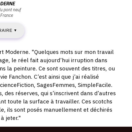
ENDREDI
ODERNE
u pont neuf
France
RAIRE
VRIL
▼
018
nfort Moderne. "Quelques mots sur mon travail
age, le réel fait aujourd’hui irruption dans
ans la peinture. Ce sont souvent des titres, ou
AMEDI
ie Fanchon. C’est ainsi que j’ai réalisé
cienceFiction, SagesFemmes, SimpleFacile.
5
, des réserves, qui s’inscrivent dans d’autres
 toute la surface à travailler. Ces scotchs
AI
le, ils sont posés manuellement et déchirés
019
 jeter."