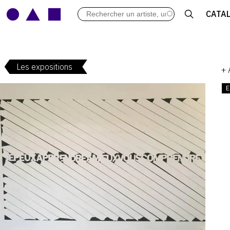
LES VERNISSAGES
CATA
ARCHIVES DES EXPOSITIONS
ACTUALITÉS DU MONDE DE L'A
LIBRAIRIE : LIVRES & CATALOGU
Les expositions
LEXIQUE ARTISTIQUE
+
E
V
:
V