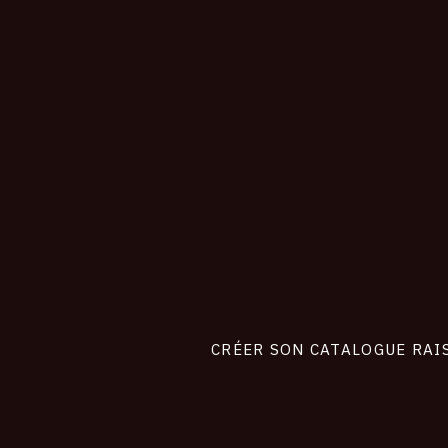
CONNEXION
Footer
liens
site
CRÉER SON CATALOGUE RAI