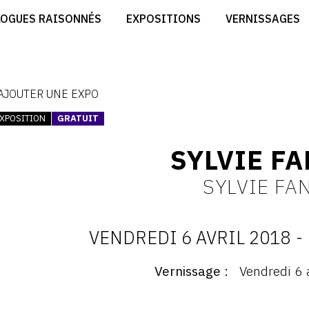
CRÉER SON SITE ARTISTE
LOGUES RAISONNÉS
EXPOSITIONS
VERNISSAGES
CRÉER SON CATALOGUE D'EXPO
RT
PUBLIER SES EXPOSITIONS
ES
DEVENIR CONTRIBUTEUR
 AJOUTER UNE EXPO
XPOSITION
GRATUIT
SYLVIE F
SYLVIE F
VENDREDI 6 AVRIL 2018
-
D
Vernissage
Vendredi 6 
ernissage
:
ernissage