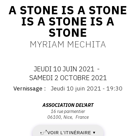
A STONE IS A STONE
CONTACT
IS A STONE IS A
CGU
STONE
CGV
MYRIAM MECHITA
SUIVEZ-NOUS
JEUDI 10 JUIN 2021
-
INSTAGRAM
DATES
SAMEDI 2 OCTOBRE 2021
FACEBOOK
Vernissage
Jeudi 10 juin 2021 - 19:30
:
Vernissage
TWITTER
:
JEUDI
Vernissage
Adresse
ASSOCIATION DEL'ART
PINTEREST
Jeudi
16 rue parmentier
:
10
06100
Nice
France
10
Association
juin
DEL'ART,
JUIN
2021
VOIR L'ITINÉRAIRE
▼
16