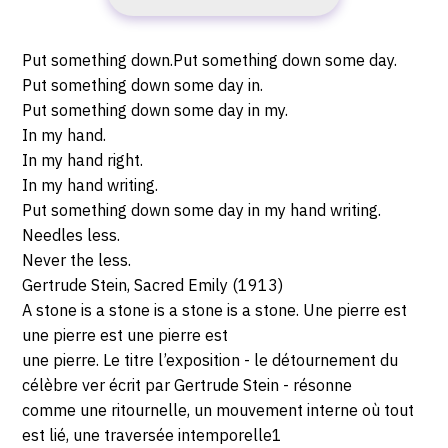
-
2021
rue
19:30
Parmentier,
Description,
-
Put something down.Put something down some day.
06100
horaires...
Put something down some day in.
Nice
SAMEDI
Put something down some day in my.
In my hand.
2
In my hand right.
In my hand writing.
OCTOBRE
Put something down some day in my hand writing.
2021
Needles less.
Never the less.
Gertrude Stein, Sacred Emily (1913)
A stone is a stone is a stone is a stone. Une pierre est
une pierre est une pierre est
une pierre. Le titre l’exposition - le détournement du
célèbre ver écrit par Gertrude Stein - résonne
comme une ritournelle, un mouvement interne où tout
est lié, une traversée intemporelle1