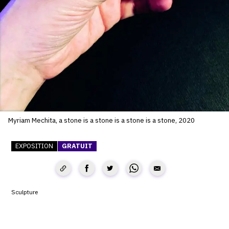
SERVICES
CRÉER SON CATALOGUE RAISONNÉ
ABONNEMENTS DÉDIÉS AUX GALERISTES
CRÉER SON SITE ARTISTE
CRÉER SON CATALOGUE D'EXPO
PUBLIER SES EXPOSITIONS
Myriam Mechita, a stone is a stone is a stone is a stone, 2020
DEVENIR CONTRIBUTEUR
EXPOSITION
GRATUIT
À PROPOS
Sculpture
L'ÉQUIPE OAM
À PROPOS D'OAM