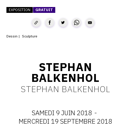
CONTACT
EXPOSITION
GRATUIT
CGU
CGV
Dessin
Sculpture
SUIVEZ-NOUS
STEPHAN
INSTAGRAM
BALKENHOL
FACEBOOK
STEPHAN BALKENHOL
TWITTER
PINTEREST
SAMEDI 9 JUIN 2018
-
DATES
MERCREDI 19 SEPTEMBRE 2018