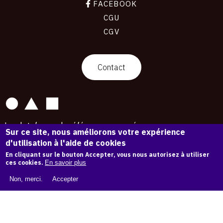
FACEBOOK
CGU
CGV
contact
Contact
La plateforme de référence pour créer,
Sur ce site, nous améliorons votre expérience
conserver et promouvoir l'Histoire de l'Art.
d'utilisation à l'aide de cookies
Des catalogues raisonnés aux archives
d'expositions.
En cliquant sur le bouton Accepter, vous nous autorisez à utiliser
ces cookies.
En savoir plus
43 254 œuvres d'art — 7 587 expositions
Non, merci.
Accepter
Copyright © OAM 2026. Tous droits réservés.