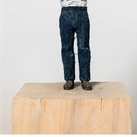
SERVICES
CRÉER SON CATALOGUE RAISONNÉ
ABONNEMENTS DÉDIÉS AUX GALERISTES
CRÉER SON SITE ARTISTE
CRÉER SON CATALOGUE D'EXPO
PUBLIER SES EXPOSITIONS
DEVENIR CONTRIBUTEUR
À PROPOS
L'ÉQUIPE OAM
À PROPOS D'OAM