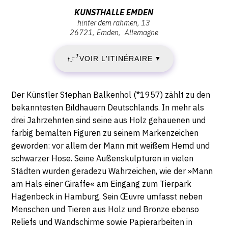
:
Adresse
KUNSTHALLE EMDEN
hinter dem rahmen, 13
SAMEDI
:
26721
Emden
Allemagne
Kunsthalle
9
Emden,
VOIR L'ITINÉRAIRE
▼
Hinter
JUIN
dem
Rahmen,
2018
Description,
Der Künstler Stephan Balkenhol (*1957) zählt zu den
13,
horaires...
bekanntesten Bildhauern Deutschlands. In mehr als
-
26721
drei Jahrzehnten sind seine aus Holz gehauenen und
Emden
farbig bemalten Figuren zu seinem Markenzeichen
MERCREDI
geworden: vor allem der Mann mit weißem Hemd und
19
schwarzer Hose. Seine Außenskulpturen in vielen
Städten wurden geradezu Wahrzeichen, wie der »Mann
SEPTEMBRE
am Hals einer Giraffe« am Eingang zum Tierpark
Hagenbeck in Hamburg. Sein Œuvre umfasst neben
2018
Menschen und Tieren aus Holz und Bronze ebenso
Reliefs und Wandschirme sowie Papierarbeiten in