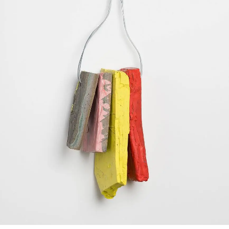
SERVICES
CRÉER SON CATALOGUE RAISONNÉ
ABONNEMENTS DÉDIÉS AUX GALERISTES
CRÉER SON SITE ARTISTE
CRÉER SON CATALOGUE D'EXPO
PUBLIER SES EXPOSITIONS
DEVENIR CONTRIBUTEUR
À PROPOS
L'ÉQUIPE OAM
À PROPOS D'OAM