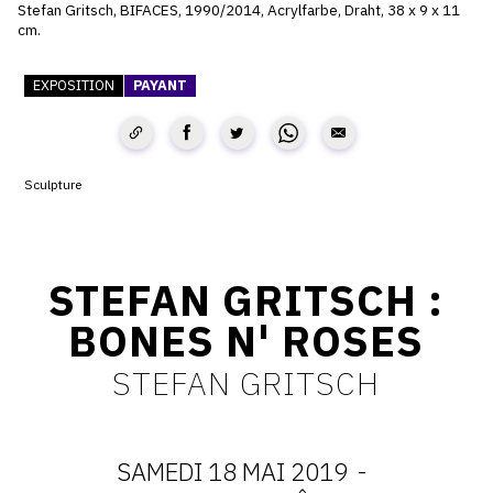
Stefan Gritsch, BIFACES, 1990/2014, Acrylfarbe, Draht, 38 x 9 x 11
cm.
CONTACT
CGU
EXPOSITION
PAYANT
CGV
Sculpture
SUIVEZ-NOUS
INSTAGRAM
STEFAN GRITSCH :
FACEBOOK
BONES N' ROSES
TWITTER
STEFAN GRITSCH
PINTEREST
SAMEDI 18 MAI 2019
-