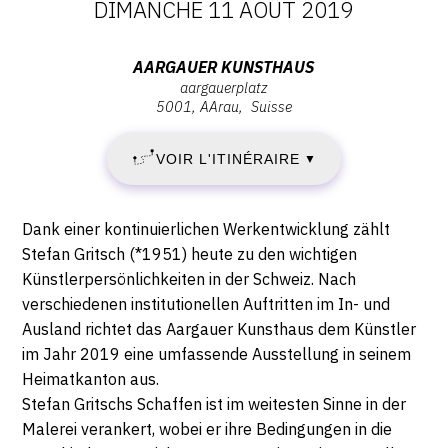
DATES
DIMANCHE 11 AOÛT 2019
:
Adresse
AARGAUER KUNSTHAUS
aargauerplatz
SAMEDI
:
5001
AArau
Suisse
Aargauer
18
Kunsthaus,
VOIR L'ITINÉRAIRE
▼
Aargauerplatz,
MAI
5001
AArau
2019
Description,
Dank einer kontinuierlichen Werkentwicklung zählt
horaires...
Stefan Gritsch (*1951) heute zu den wichtigen
-
Künstlerpersönlichkeiten in der Schweiz. Nach
verschiedenen institutionellen Auftritten im In- und
DIMANCHE
Ausland richtet das Aargauer Kunsthaus dem Künstler
11
im Jahr 2019 eine umfassende Ausstellung in seinem
Heimatkanton aus.
AOÛT
Stefan Gritschs Schaffen ist im weitesten Sinne in der
Malerei verankert, wobei er ihre Bedingungen in die
2019