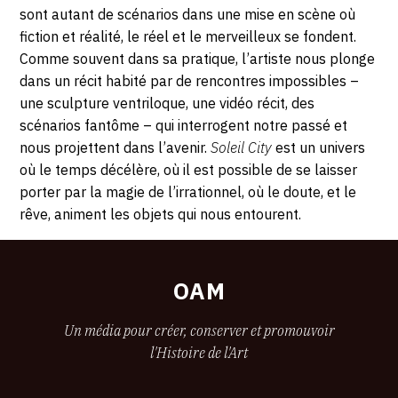
Blum,
sont autant de scénarios dans une mise en scène où
69190
fiction et réalité, le réel et le merveilleux se fondent.
Saint-
Comme souvent dans sa pratique, l’artiste nous plonge
Fons
dans un récit habité par de rencontres impossibles –
une sculpture ventriloque, une vidéo récit, des
scénarios fantôme – qui interrogent notre passé et
nous projettent dans l’avenir.
Soleil City
est un univers
où le temps décélère, où il est possible de se laisser
porter par la magie de l’irrationnel, où le doute, et le
rêve, animent les objets qui nous entourent.
OAM
Un média pour créer, conserver et promouvoir
l'Histoire de l'Art