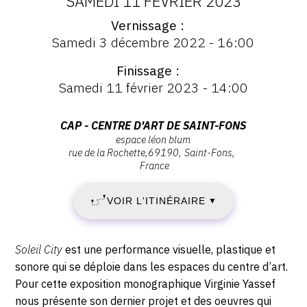
DATES
SAMEDI 11 FÉVRIER 2023
CONTACT
Vernissage
:
Vernissage
Samedi 3 décembre 2022 - 16:00
:
CGU
SAMEDI
Vernissage
Finissage
CGV
Samedi
3
Samedi 11 février 2023 - 14:00
3
décembre
DÉCEMBRE
2022
SUIVEZ-NOUS
Adresse
CAP - CENTRE D'ART DE SAINT-FONS
-
espace léon blum
:
2022
rue de la Rochette
69190
Saint-Fons
16:00
CAP
INSTAGRAM
France
-
-
FACEBOOK
Centre
VOIR L'ITINÉRAIRE
▼
SAMEDI
d'art
TWITTER
de
11
PINTEREST
Saint-
Description,
Soleil City
est une performance visuelle, plastique et
Fons,
FÉVRIER
horaires...
sonore qui se déploie dans les espaces du centre d’art.
Espace
Pour cette exposition monographique Virginie Yassef
2023
Léon
nous présente son dernier projet et des oeuvres qui