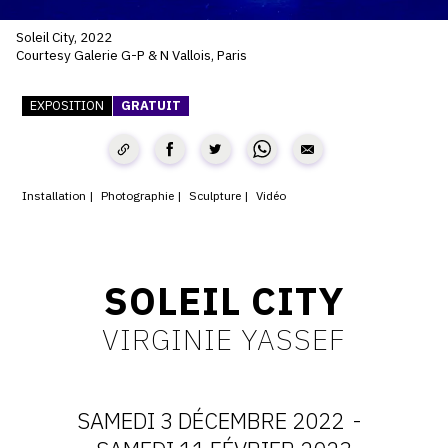
SERVICES
Soleil City, 2022
Courtesy Galerie G-P & N Vallois, Paris
CRÉER SON CATALOGUE RAISONNÉ
EXPOSITION
GRATUIT
ABONNEMENTS DÉDIÉS AUX GALERISTES
CRÉER SON SITE ARTISTE
CRÉER SON CATALOGUE D'EXPO
Installation
Photographie
Sculpture
Vidéo
PUBLIER SES EXPOSITIONS
DEVENIR CONTRIBUTEUR
SOLEIL CITY
VIRGINIE YASSEF
À PROPOS
L'ÉQUIPE OAM
SAMEDI 3 DÉCEMBRE 2022
-
À PROPOS D'OAM