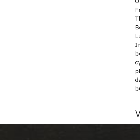
O
F
T
B
L
I
b
c
p
d
b
Photosgraphies
de
l'exposition