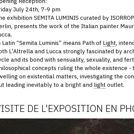
pening Reception:
riday July 24th, 7-9 pm
he exhibition SEMITA LUMINIS curated by ISORROP
erlin, presents the work of the Italian painter Mauri
ucca.
n Latin “Semita Luminis” means Path of
Light
, inte
oth L’Altrella and Lucca strongly fascinated by arch
ycle and its bond with sensuality, sexuality, and fer
hilosophical concepts ruling the whole existence - t
welling on existential matters, investigating the con
ut leading inevitably to a bright and
light
outlet.
VISITE DE L'EXPOSITION EN P