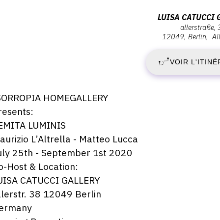
ernissage
V
Adresse
LUISA CATUCCI 
endredi
allerstraße,
:
4
12049
Berlin
Al
2
Luisa
illet
020
Catucci
VOIR L'ITINÉ
J
Gallery,
0:00
Allerstraße,
2
38,
escription,
SORROPIA HOMEGALLERY
12049
raires...
resents:
-
Berlin
EMITA LUMINIS
M
aurizio L’Altrella - Matteo Lucca
uly 25th - September 1st 2020
1
o-Host & Location:
UISA CATUCCI GALLERY
S
llerstr. 38 12049 Berlin
2
ermany