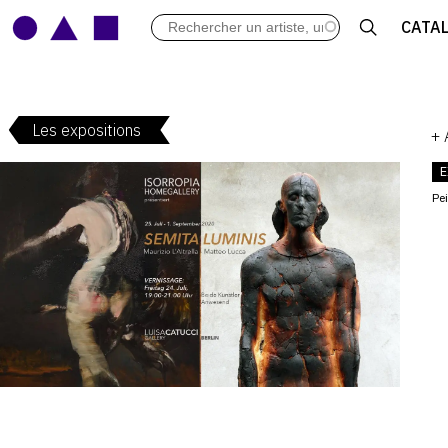
LES VERNISSAGES
CATA
ARCHIVES DES EXPOSITIONS
ACTUALITÉS DU MONDE DE L'A
LIBRAIRIE : LIVRES & CATALOGU
Les expositions
LEXIQUE ARTISTIQUE
+
E
Pe
V
: