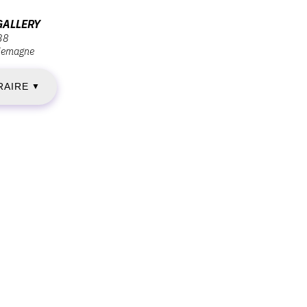
ENDREDI
GALLERY
 38
lemagne
4
RAIRE
UILLET
▼
020
ARDI
EPTEMBRE
020