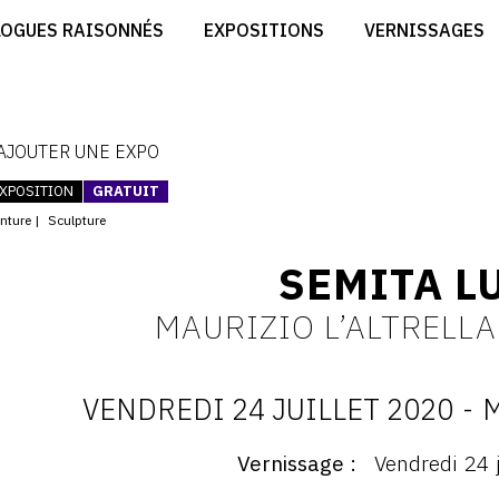
CRÉER SON SITE ARTISTE
LOGUES RAISONNÉS
EXPOSITIONS
VERNISSAGES
CRÉER SON CATALOGUE D'EXPO
RT
PUBLIER SES EXPOSITIONS
ES
DEVENIR CONTRIBUTEUR
 AJOUTER UNE EXPO
XPOSITION
GRATUIT
inture
Sculpture
SEMITA L
MAURIZIO L’ALTRELLA
VENDREDI 24 JUILLET 2020
-
M
D
Vernissage
Vendredi 24 
ernissage
: