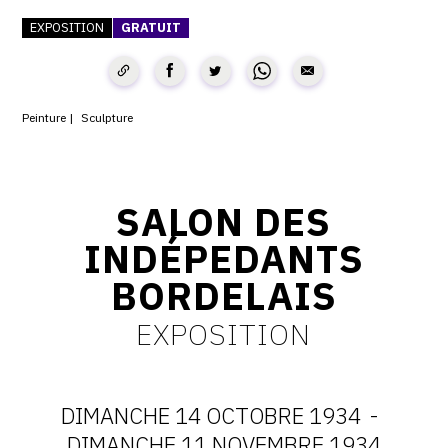
EXPOSITION
GRATUIT
CONTACT
CGU
CGV
Peinture
Sculpture
SUIVEZ-NOUS
SALON DES
INSTAGRAM
INDÉPEDANTS
FACEBOOK
BORDELAIS
TWITTER
EXPOSITION
PINTEREST
DIMANCHE 14 OCTOBRE 1934
-
DIMANCHE 11 NOVEMBRE 1934