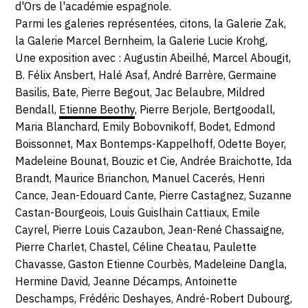
d'Ors de l'académie espagnole.
Parmi les galeries représentées, citons, la Galerie Zak,
la Galerie Marcel Bernheim, la Galerie Lucie Krohg,
Une exposition avec : Augustin Abeilhé, Marcel Abougit,
B. Félix Ansbert, Halé Asaf, André Barrère, Germaine
Basilis, Bate, Pierre Begout, Jac Belaubre, Mildred
Bendall,
Etienne Beothy
, Pierre Berjole, Bertgoodall,
Maria Blanchard, Emily Bobovnikoff, Bodet, Edmond
Boissonnet, Max Bontemps-Kappelhoff, Odette Boyer,
Madeleine Bounat, Bouzic et Cie, Andrée Braichotte, Ida
Brandt, Maurice Brianchon, Manuel Cacerés, Henri
Cance, Jean-Edouard Cante, Pierre Castagnez, Suzanne
Castan-Bourgeois, Louis Guislhain Cattiaux, Emile
Cayrel, Pierre Louis Cazaubon, Jean-René Chassaigne,
Pierre Charlet, Chastel, Céline Cheatau, Paulette
Chavasse, Gaston Etienne Courbès, Madeleine Dangla,
Hermine David, Jeanne Décamps, Antoinette
Deschamps, Frédéric Deshayes, André-Robert Dubourg,