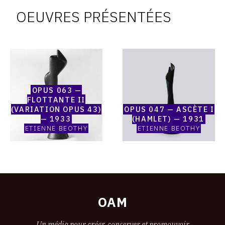
à
OEUVRES PRÉSENTÉES
vendre
Catalogue
Catalogue
raisonné,
raisonné,
Etienne
Etienne
Beothy,
Beothy,
OPUS 063 —
Opus
Opus
FLOTTANTE II
063
047
(VARIATION OPUS 43)
OPUS 047 — ASCÈTE I
—
—
— 1933
(HAMLET) — 1931
Flottante
Ascète
ETIENNE BEOTHY
ETIENNE BEOTHY
II
I
(variation
(Hamlet)
Opus
—
43)
1931
—
1933
OAM
Un média pour créer, conserver et promouvoir