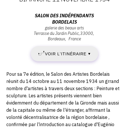
DATES
:
Adresse
SALON DES INDÉPENDANTS
BORDELAIS
DIMANCHE
:
galerie des beaux arts
Salon
Terrasse du Jardin Public
33000
14
des
Bordeaux
France
Indépendants
OCTOBRE
Bordelais,
VOIR L'ITINÉRAIRE
▼
Galerie
1934
des
-
beaux
Description,
Pour sa 7e édition, le Salon des Artistes Bordelais
horaires...
Arts,
réunit du 14 octobre au 11 novembre 1934 un grrand
DIMANCHE
33000
nombre d'artistes à travers deux sections : Peinture et
Bordeaux
sculpture. Les artistes présents viennent bien
11
évidemment du département de la Gironde mais aussi
NOVEMBRE
de la capitale ou même de l'étranger, affirmant la
volonté décentralisatrice de la région bordelaise ,
1934
confirmée par l'introduction au catalogue d'Eugénio