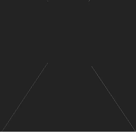
SERVICES
CRÉER SON CATALOGUE RAISONNÉ
ABONNEMENTS DÉDIÉS AUX GALERISTES
CRÉER SON SITE ARTISTE
CRÉER SON CATALOGUE D'EXPO
PUBLIER SES EXPOSITIONS
DEVENIR CONTRIBUTEUR
À PROPOS
L'ÉQUIPE OAM
À PROPOS D'OAM