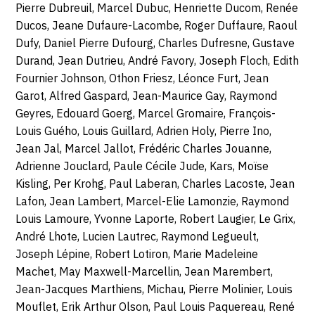
Pierre Dubreuil, Marcel Dubuc, Henriette Ducom, Renée
Ducos, Jeane Dufaure-Lacombe, Roger Duffaure, Raoul
Dufy, Daniel Pierre Dufourg, Charles Dufresne, Gustave
Durand, Jean Dutrieu, André Favory, Joseph Floch, Edith
Fournier Johnson, Othon Friesz, Léonce Furt, Jean
Garot, Alfred Gaspard, Jean-Maurice Gay, Raymond
Geyres, Edouard Goerg, Marcel Gromaire, François-
Louis Guého, Louis Guillard, Adrien Holy, Pierre Ino,
Jean Jal, Marcel Jallot, Frédéric Charles Jouanne,
Adrienne Jouclard, Paule Cécile Jude, Kars, Moïse
Kisling, Per Krohg, Paul Laberan, Charles Lacoste, Jean
Lafon, Jean Lambert, Marcel-Elie Lamonzie, Raymond
Louis Lamoure, Yvonne Laporte, Robert Laugier, Le Grix,
André Lhote, Lucien Lautrec, Raymond Legueult,
Joseph Lépine, Robert Lotiron, Marie Madeleine
Machet, May Maxwell-Marcellin, Jean Marembert,
Jean-Jacques Marthiens, Michau, Pierre Molinier, Louis
Mouflet, Erik Arthur Olson, Paul Louis Paquereau, René