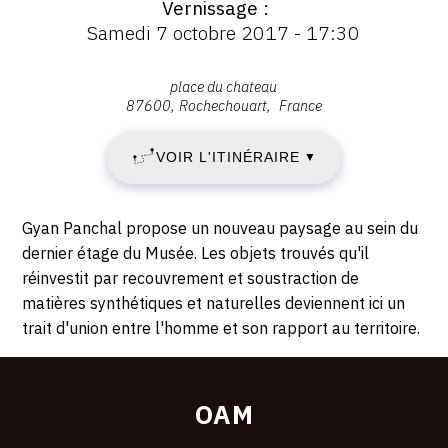
Vernissage
:
Vernissage
Samedi 7 octobre 2017 - 17:30
:
SAMEDI
Vernissage
Samedi
Adresse
place du chateau
7
7
87600
Rochechouart
France
:
octobre
,
OCTOBRE
2017
VOIR L'ITINÉRAIRE
▼
Place
-
2017
du
17:30
chateau,
-
Description,
Gyan Panchal propose un nouveau paysage au sein du
87600
horaires...
dernier étage du Musée. Les objets trouvés qu'il
Rochechouart
DIMANCHE
réinvestit par recouvrement et soustraction de
matières synthétiques et naturelles deviennent ici un
17
trait d'union entre l'homme et son rapport au territoire.
DÉCEMBRE
2017
OAM