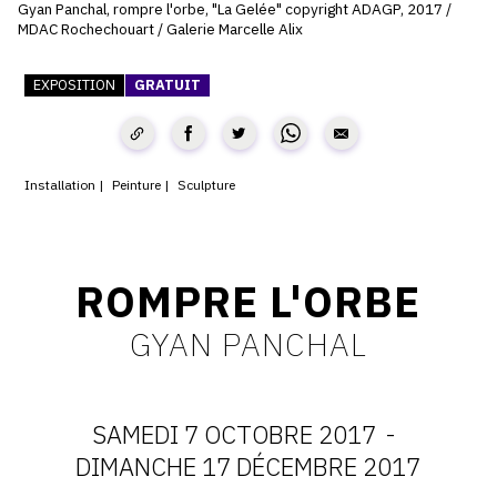
Gyan Panchal, rompre l'orbe, "La Gelée" copyright ADAGP, 2017 /
MDAC Rochechouart / Galerie Marcelle Alix
CONTACT
CGU
EXPOSITION
GRATUIT
CGV
Installation
Peinture
Sculpture
SUIVEZ-NOUS
INSTAGRAM
ROMPRE L'ORBE
FACEBOOK
GYAN PANCHAL
TWITTER
PINTEREST
SAMEDI 7 OCTOBRE 2017
-
DATES
DIMANCHE 17 DÉCEMBRE 2017