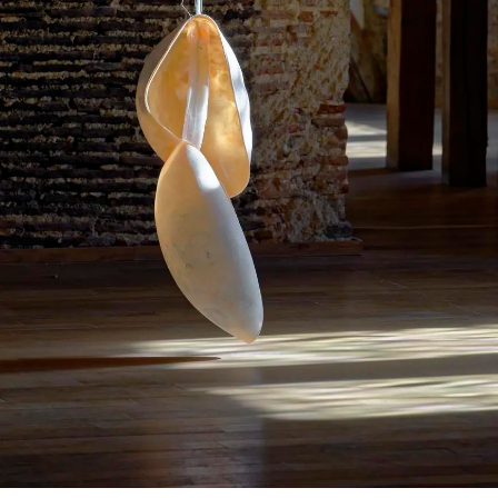
SERVICES
CRÉER SON CATALOGUE RAISONNÉ
ABONNEMENTS DÉDIÉS AUX GALERISTES
CRÉER SON SITE ARTISTE
CRÉER SON CATALOGUE D'EXPO
PUBLIER SES EXPOSITIONS
DEVENIR CONTRIBUTEUR
À PROPOS
L'ÉQUIPE OAM
À PROPOS D'OAM