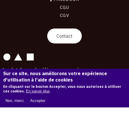
CGU
CGV
contact
Contact
La plateforme de référence pour créer,
Sur ce site, nous améliorons votre expérience
conserver et promouvoir l'Histoire de l'Art.
d'utilisation à l'aide de cookies
Des catalogues raisonnés aux archives
d'expositions.
En cliquant sur le bouton Accepter, vous nous autorisez à utiliser
ces cookies.
En savoir plus
43 254 œuvres d'art — 7 587 expositions
Non, merci.
Accepter
Copyright © OAM 2026. Tous droits réservés.