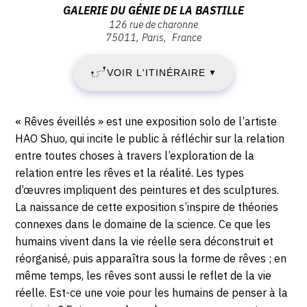
:
Adresse
GALERIE DU GÉNIE DE LA BASTILLE
CONTACT
126 rue de charonne
MARDI
:
75011
Paris
France
Galerie
CGU
31
du
CGV
VOIR L'ITINÉRAIRE
▼
Génie
AOÛT
de
la
2021
Description,
« Rêves éveillés » est une exposition solo de l’artiste
SUIVEZ-NOUS
Bastille,
horaires...
HAO Shuo, qui incite le public à réfléchir sur la relation
-
126
entre toutes choses à travers l’exploration de la
INSTAGRAM
rue
relation entre les rêves et la réalité. Les types
DIMANCHE
de
d’œuvres impliquent des peintures et des sculptures.
FACEBOOK
Charonne,
5
La naissance de cette exposition s’inspire de théories
75011
TWITTER
connexes dans le domaine de la science. Ce que les
SEPTEMBRE
Paris
humains vivent dans la vie réelle sera déconstruit et
PINTEREST
réorganisé, puis apparaîtra sous la forme de rêves ; en
2021
même temps, les rêves sont aussi le reflet de la vie
réelle. Est-ce une voie pour les humains de penser à la