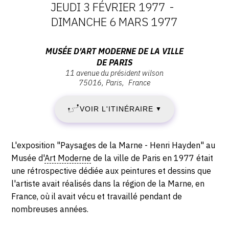
JEUDI 3 FÉVRIER 1977
-
DATES
DIMANCHE 6 MARS 1977
:
Adresse
MUSÉE D'ART MODERNE DE LA VILLE
DE PARIS
JEUDI
:
11 avenue du président wilson
Musée
75016
Paris
France
3
d'Art
Moderne
FÉVRIER
VOIR L'ITINÉRAIRE
▼
de
la
1977
ville
Description,
L'exposition "Paysages de la Marne - Henri Hayden" au
-
de
horaires...
Musée d'
Art Moderne
de la ville de Paris en 1977 était
Paris,
une rétrospective dédiée aux peintures et dessins que
DIMANCHE
11
l'artiste avait réalisés dans la région de la Marne, en
avenue
6
France, où il avait vécu et travaillé pendant de
du
nombreuses années.
MARS
Président