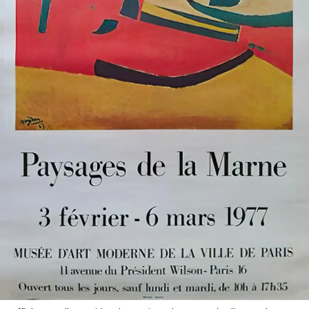
SERVICES
CRÉER SON CATALOGUE RAISONNÉ
ABONNEMENTS DÉDIÉS AUX GALERISTES
CRÉER SON SITE ARTISTE
CRÉER SON CATALOGUE D'EXPO
PUBLIER SES EXPOSITIONS
DEVENIR CONTRIBUTEUR
À PROPOS
L'ÉQUIPE OAM
À PROPOS D'OAM