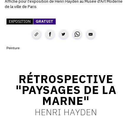
Affiche pour l'exposition de Henri Hayden au Musée d'Art Moderne
de la ville de Paris
CONTACT
CGU
EXPOSITION
GRATUIT
CGV
Peinture
SUIVEZ-NOUS
INSTAGRAM
RÉTROSPECTIVE
FACEBOOK
"PAYSAGES DE LA
TWITTER
MARNE"
PINTEREST
HENRI HAYDEN