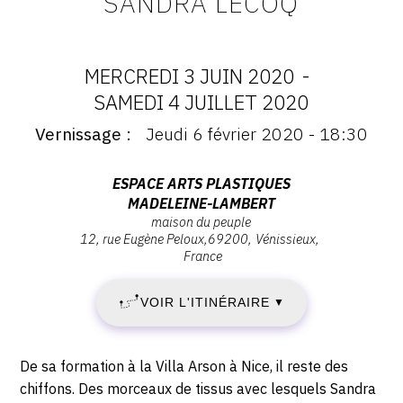
SANDRA LECOQ
CONTACT
CGU
MERCREDI 3 JUIN 2020
-
DATES
CGV
SAMEDI 4 JUILLET 2020
Vernissage
Jeudi 6 février 2020 - 18:30
:
Vernissage
:
SUIVEZ-NOUS
MERCREDI
Vernissage
Adresse
ESPACE ARTS PLASTIQUES
Jeudi
MADELEINE-LAMBERT
:
3
INSTAGRAM
6
maison du peuple
Espace
12, rue Eugène Peloux
69200
Vénissieux
février
arts
FACEBOOK
JUIN
France
2020
plastiques
-
TWITTER
2020
Madeleine-
18:30
VOIR L'ITINÉRAIRE
▼
Lambert,
PINTEREST
-
Maison
du
Description,
De sa formation à la Villa Arson à Nice, il reste des
SAMEDI
horaires...
Peuple,
chiffons. Des morceaux de tissus avec lesquels Sandra