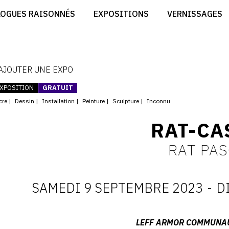
CRÉER SON SITE ARTISTE
LOGUES RAISONNÉS
EXPOSITIONS
VERNISSAGES
CRÉER SON CATALOGUE D'EXPO
RT
PUBLIER SES EXPOSITIONS
ES
DEVENIR CONTRIBUTEUR
 AJOUTER UNE EXPO
XPOSITION
GRATUIT
cre
Dessin
Installation
Peinture
Sculpture
Inconnu
RAT-CA
RAT PAS
SAMEDI 9 SEPTEMBRE 2023
-
D
D
:
Adresse
LEFF ARMOR COMMUNAU