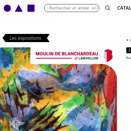
LES VERNISSAGES
CATA
ARCHIVES DES EXPOSITIONS
ACTUALITÉS DU MONDE DE L'A
LIBRAIRIE : LIVRES & CATALOGU
Les expositions
LEXIQUE ARTISTIQUE
+
E
En