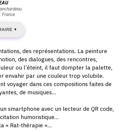
EAU
blanchardeau
AMEDI
France
RAIRE
▼
EPTEMBRE
tations, des représentations. La peinture
023
otion, des dialogues, des rencontres,
eur ou l’éteint, il faut dompter la palette,
r envahir par une couleur trop volubile.
IMANCHE
sant voyager dans ces compositions faites de
antes, de musiques...
r un smartphone avec un lecteur de QR code,
CTOBRE
citation humoristique...
023
a « Rat-thérapie »...