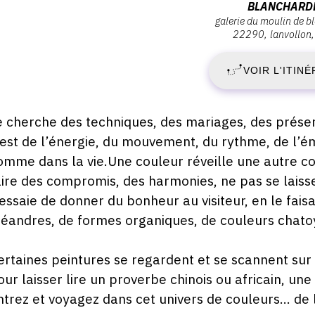
BLANCHARD
:
galerie du moulin de 
S
Leff
22290
lanvollon
Armor
9
communauté
VOIR L'ITINÉ
Moulin
S
de
Blanchardeau
escription,
e cherche des techniques, des mariages, des présen
2
,
raires...
’est de l’énergie, du mouvement, du rythme, de l’ém
galerie
-
omme dans la vie.Une couleur réveille une autre coul
du
aire des compromis, des harmonies, ne pas se laisse
Moulin
D
’essaie de donner du bonheur au visiteur, en le fai
de
éandres, de formes organiques, de couleurs chatoy
Blanchardeau
1
,
22290
ertaines peintures se regardent et se scannent su
O
lanvollon
our laisser lire un proverbe chinois ou africain, une 
2
ntrez et voyagez dans cet univers de couleurs... de l