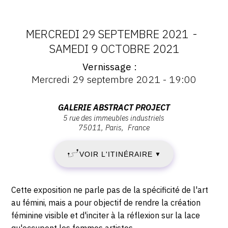
CONTACT
MERCREDI 29 SEPTEMBRE 2021
-
CGU
DATES
SAMEDI 9 OCTOBRE 2021
CGV
Vernissage
:
Vernissage
Mercredi 29 septembre 2021 - 19:00
:
MERCREDI
SUIVEZ-NOUS
Vernissage
Mercredi
Adresse
GALERIE ABSTRACT PROJECT
29
29
5 rue des immeubles industriels
:
INSTAGRAM
septembre
75011
Paris
France
Galerie
SEPTEMBRE
2021
FACEBOOK
Abstract
-
VOIR L'ITINÉRAIRE
2021
▼
Project,
TWITTER
19:00
5
-
PINTEREST
Rue
Description,
Cette exposition ne parle pas de la spécificité de l'art
des
SAMEDI
horaires...
au fémini, mais a pour objectif de rendre la création
Immeubles
féminine visible et d'inciter à la réflexion sur la lace
9
Industriels,