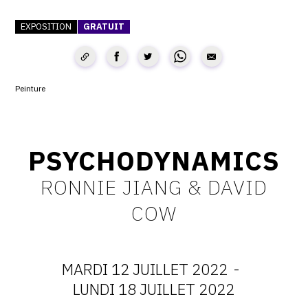
CONTACT
EXPOSITION
GRATUIT
CGU
CGV
Peinture
SUIVEZ-NOUS
PSYCHODYNAMICS
INSTAGRAM
RONNIE JIANG & DAVID
FACEBOOK
COW
TWITTER
PINTEREST
MARDI 12 JUILLET 2022
-
DATES
LUNDI 18 JUILLET 2022