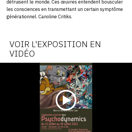
détruisent le monde. Ces œuvres entendent bousculer
les consciences en transmettant un certain symptôme
générationnel. Canoline Critiks.
Vidéo
de
VOIR L'EXPOSITION EN
l'exposition
VIDÉO