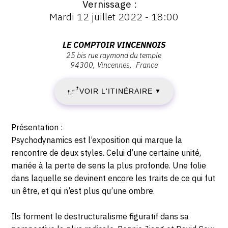
Vernissage
:
Vernissage
Mardi 12 juillet 2022 - 18:00
:
MARDI
Vernissage
Mardi
Adresse
LE COMPTOIR VINCENNOIS
12
12
25 bis rue raymond du temple
:
juillet
94300
Vincennes
France
Le
JUILLET
2022
Comptoir
-
VOIR L'ITINÉRAIRE
2022
▼
Vincennois,
18:00
25
-
bis
Description,
Présentation :
rue
LUNDI
horaires...
Psychodynamics est l’exposition qui marque la
Raymond
rencontre de deux styles. Celui d’une certaine unité,
18
du
mariée à la perte de sens la plus profonde. Une folie
Temple,
dans laquelle se devinent encore les traits de ce qui fut
JUILLET
94300
un être, et qui n’est plus qu’une ombre.
Vincennes
2022
Ils forment le destructuralisme figuratif dans sa