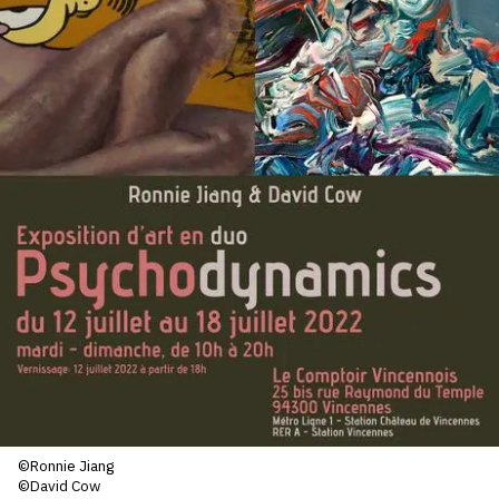
SERVICES
CRÉER SON CATALOGUE RAISONNÉ
ABONNEMENTS DÉDIÉS AUX GALERISTES
CRÉER SON SITE ARTISTE
CRÉER SON CATALOGUE D'EXPO
PUBLIER SES EXPOSITIONS
DEVENIR CONTRIBUTEUR
À PROPOS
L'ÉQUIPE OAM
©Ronnie Jiang
©David Cow
À PROPOS D'OAM