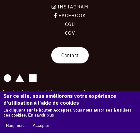
INSTAGRAM
FACEBOOK
CGU
CGV
contact
Contact
La plateforme de référence pour créer,
Sur ce site, nous améliorons votre expérience
conserver et promouvoir l'Histoire de l'Art.
d'utilisation à l'aide de cookies
Des catalogues raisonnés aux archives
d'expositions.
En cliquant sur le bouton Accepter, vous nous autorisez à utiliser
ces cookies.
En savoir plus
43 254 œuvres d'art — 7 587 expositions
Non, merci.
Accepter
Copyright © OAM 2026. Tous droits réservés.