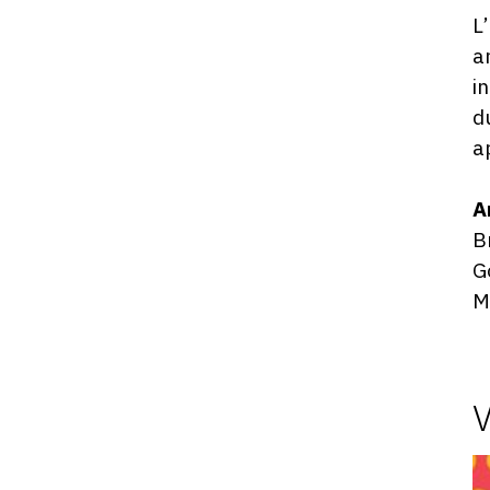
L
a
i
d
a
A
B
G
M
Vidéo
de
l'exposition