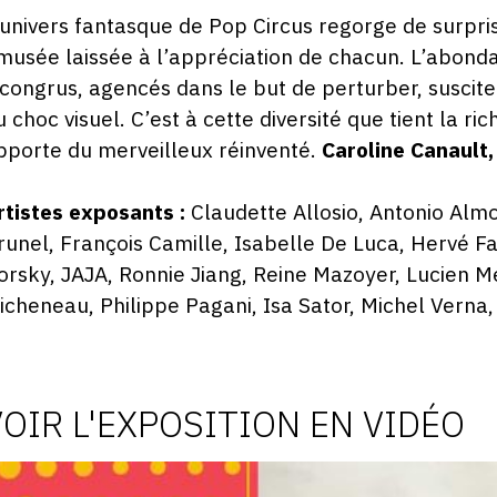
’univers fantasque de Pop Circus regorge de surpri
musée laissée à l’appréciation de chacun. L’abonda
ncongrus, agencés dans le but de perturber, susciter
u choc visuel. C’est à cette diversité que tient la ri
pporte du merveilleux réinventé.
Caroline Canault,
rtistes exposants :
Claudette Allosio, Antonio Alm
runel, François Camille, Isabelle De Luca, Hervé F
orsky, JAJA, Ronnie Jiang, Reine Mazoyer, Lucien M
icheneau, Philippe Pagani, Isa Sator, Michel Verna, 
VOIR L'EXPOSITION EN VIDÉO