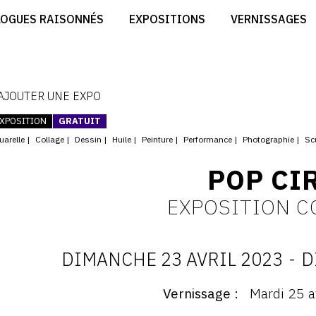
CRÉER SON SITE ARTISTE
LOGUES RAISONNÉS
EXPOSITIONS
VERNISSAGES
CRÉER SON CATALOGUE D'EXPO
RT
PUBLIER SES EXPOSITIONS
ES
DEVENIR CONTRIBUTEUR
 AJOUTER UNE EXPO
XPOSITION
GRATUIT
uarelle
Collage
Dessin
Huile
Peinture
Performance
Photographie
Sc
POP CI
EXPOSITION C
DIMANCHE 23 AVRIL 2023
-
D
D
Vernissage
Mardi 25 a
ernissage
: