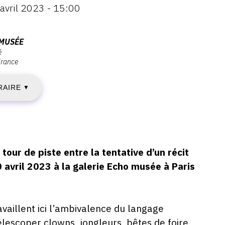
avril 2023 - 15:00
IMANCHE
3
MUSÉE
é
France
VRIL
RAIRE
023
▼
IMANCHE
 tour de piste entre la tentative d’un récit
0
 avril 2023 à la galerie Echo musée à Paris
VRIL
availlent ici l’ambivalence du langage
023
télescoper clowns, jongleurs, bêtes de foire,