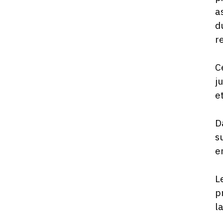
a
d
r
C
j
e
D
s
e
L
p
l