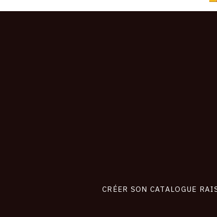
CONNEXION
Footer
liens
site
CRÉER SON CATALOGUE RAI