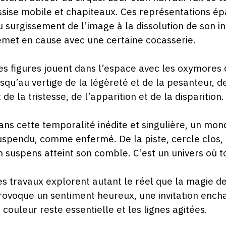
ssise mobile et chapiteaux. Ces représentations ép
u surgissement de l’image à la dissolution de son int
emet en cause avec une certaine cocasserie.
es figures jouent dans l’espace avec les oxymores de
usqu’au vertige de la légèreté et de la pesanteur, d
t de la tristesse, de l’apparition et de la disparition.
ans cette temporalité inédite et singulière, un mo
uspendu, comme enfermé. De la piste, cercle clos, à
n suspens atteint son comble. C’est un univers où t
es travaux explorent autant le réel que la magie de 
rovoque un sentiment heureux, une invitation ench
a couleur reste essentielle et les lignes agitées.