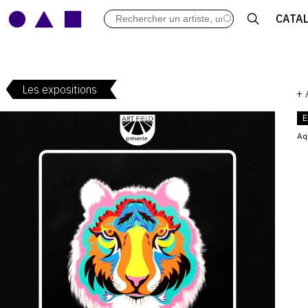
LES VERNISSAGES
CATA
ARCHIVES DES EXPOSITIONS
ACTUALITÉS DU MONDE DE L'A
LIBRAIRIE : LIVRES & CATALOGU
Les expositions
LEXIQUE ARTISTIQUE
+
E
Aq
V
: